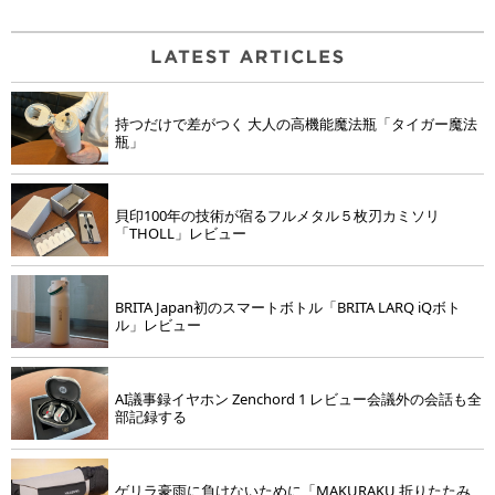
持つだけで差がつく 大人の高機能魔法瓶「タイガー魔法
瓶」
貝印100年の技術が宿るフルメタル５枚刃カミソリ
「THOLL」レビュー
BRITA Japan初のスマートボトル「BRITA LARQ iQボト
ル」レビュー
AI議事録イヤホン Zenchord 1 レビュー会議外の会話も全
部記録する
ゲリラ豪雨に負けないために「MAKURAKU 折りたたみ