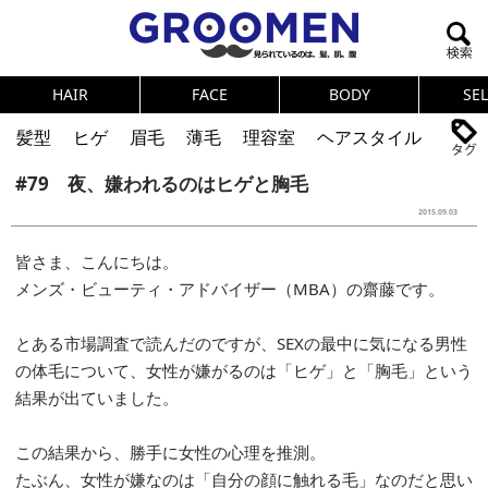
HAIR
FACE
BODY
SE
髪型
ヒゲ
眉毛
薄毛
理容室
ヘアスタイル
#79 夜、嫌われるのはヒゲと胸毛
ヘアカタログ
体臭
ニオイ
連載
2015.09.03
メンズコスメ
NEWS
PICK UP
筋肉
女の本音
皆さま、こんにちは。
テストステロン
海外セレブ
眉毛
メタボ
メンズ・ビューティ・アドバイザー（MBA）の齋藤です。
健康
スキンケア
食事
調査結果
とある市場調査で読んだのですが、SEXの最中に気になる男性
の体毛について、女性が嫌がるのは「ヒゲ」と「胸毛」という
トレーニング
好印象な男
頭皮ケア
結果が出ていました。
ダイエット
理容室
この結果から、勝手に女性の心理を推測。
たぶん、女性が嫌なのは「自分の顔に触れる毛」なのだと思い