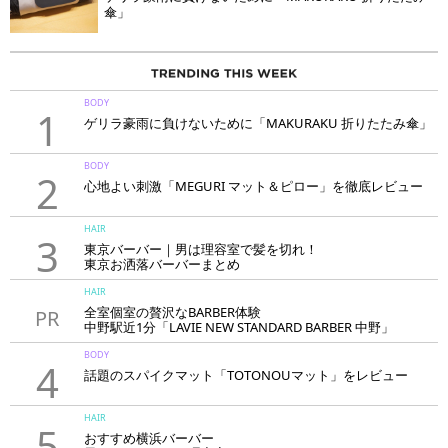
傘」
BODY
1
ゲリラ豪雨に負けないために「MAKURAKU 折りたたみ傘」
BODY
2
心地よい刺激「MEGURI マット＆ピロー」を徹底レビュー
HAIR
3
東京バーバー｜男は理容室で髪を切れ！
東京お洒落バーバーまとめ
HAIR
全室個室の贅沢なBARBER体験
PR
中野駅近1分「LAVIE NEW STANDARD BARBER 中野」
BODY
4
話題のスパイクマット「TOTONOUマット」をレビュー
HAIR
5
おすすめ横浜バーバー