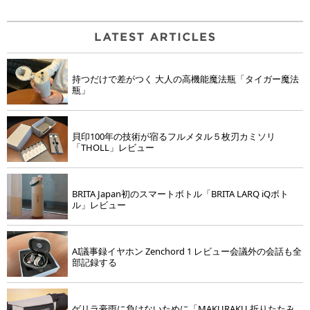
持つだけで差がつく 大人の高機能魔法瓶「タイガー魔法
瓶」
貝印100年の技術が宿るフルメタル５枚刃カミソリ
「THOLL」レビュー
BRITA Japan初のスマートボトル「BRITA LARQ iQボト
ル」レビュー
AI議事録イヤホン Zenchord 1 レビュー会議外の会話も全
部記録する
ゲリラ豪雨に負けないために「MAKURAKU 折りたたみ