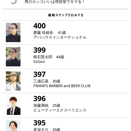
男のカッコいいは理容室でキマる！
400
齋藤 玲緒奈 41歳
アバハウスインターナショナル
399
根石賢太郎 44歳
SoGoo
397
三浦広基 30歳
FRANK‘S BARBER and BEER CLUB
396
加藤満純 25歳
ビューティーエクスペリエンス
395
草深大介 33歳