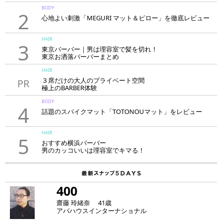
BODY
2
心地よい刺激「MEGURI マット＆ピロー」を徹底レビュー
HAIR
3
東京バーバー｜男は理容室で髪を切れ！
東京お洒落バーバーまとめ
HAIR
３席だけの大人のプライベート空間
PR
極上のBARBER体験
「LAVIE NEW STANDARD BARBER HANARE新宿店」
BODY
4
話題のスパイクマット「TOTONOUマット」をレビュー
HAIR
5
おすすめ横浜バーバー
男のカッコいいは理容室でキマる！
400
齋藤 玲緒奈 41歳
アバハウスインターナショナル