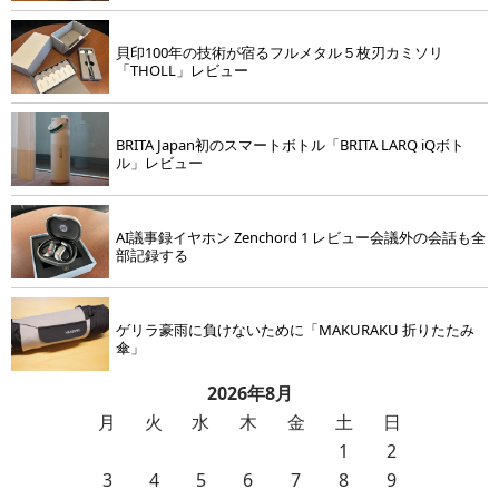
貝印100年の技術が宿るフルメタル５枚刃カミソリ
「THOLL」レビュー
BRITA Japan初のスマートボトル「BRITA LARQ iQボト
ル」レビュー
AI議事録イヤホン Zenchord 1 レビュー会議外の会話も全
部記録する
ゲリラ豪雨に負けないために「MAKURAKU 折りたたみ
傘」
2026年8月
月
火
水
木
金
土
日
1
2
3
4
5
6
7
8
9