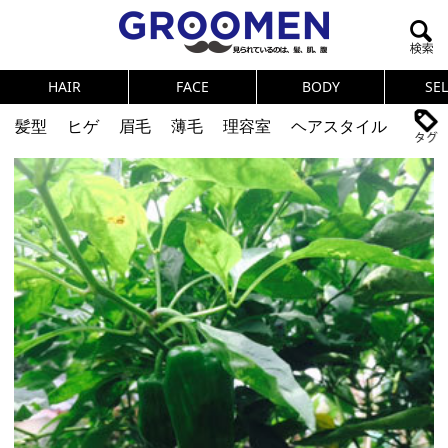
HAIR
FACE
BODY
SE
髪型
ヒゲ
眉毛
薄毛
理容室
ヘアスタイル
ヘアカタログ
体臭
ニオイ
連載
メンズコスメ
NEWS
PICK UP
筋肉
女の本音
テストステロン
海外セレブ
眉毛
メタボ
健康
スキンケア
食事
調査結果
トレーニング
好印象な男
頭皮ケア
ダイエット
理容室