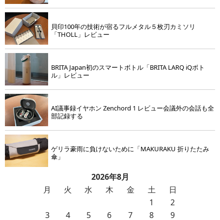
貝印100年の技術が宿るフルメタル５枚刃カミソリ
「THOLL」レビュー
BRITA Japan初のスマートボトル「BRITA LARQ iQボト
ル」レビュー
AI議事録イヤホン Zenchord 1 レビュー会議外の会話も全
部記録する
ゲリラ豪雨に負けないために「MAKURAKU 折りたたみ
傘」
2026年8月
月
火
水
木
金
土
日
1
2
3
4
5
6
7
8
9