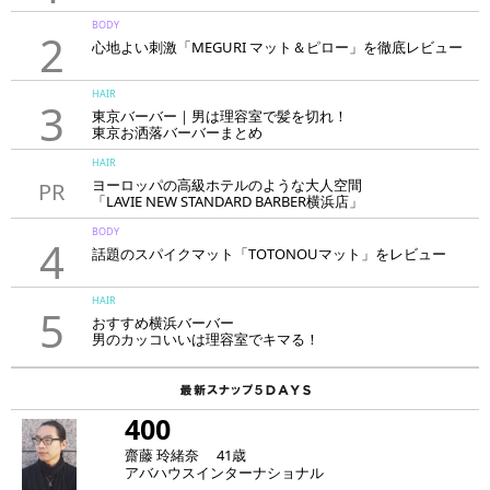
BODY
2
心地よい刺激「MEGURI マット＆ピロー」を徹底レビュー
HAIR
3
東京バーバー｜男は理容室で髪を切れ！
東京お洒落バーバーまとめ
HAIR
ヨーロッパの高級ホテルのような大人空間
PR
「LAVIE NEW STANDARD BARBER横浜店」
BODY
4
話題のスパイクマット「TOTONOUマット」をレビュー
HAIR
5
おすすめ横浜バーバー
男のカッコいいは理容室でキマる！
400
齋藤 玲緒奈 41歳
アバハウスインターナショナル