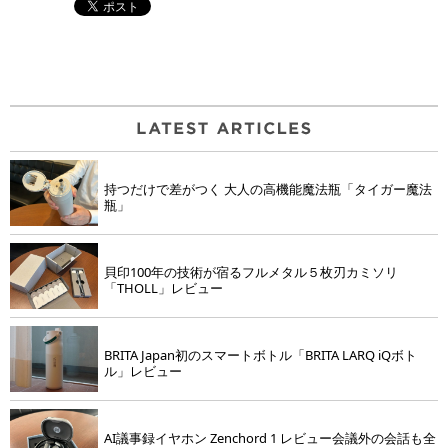
持つだけで差がつく 大人の高機能魔法瓶「タイガー魔法
瓶」
貝印100年の技術が宿るフルメタル５枚刃カミソリ
「THOLL」レビュー
BRITA Japan初のスマートボトル「BRITA LARQ iQボト
ル」レビュー
AI議事録イヤホン Zenchord 1 レビュー会議外の会話も全