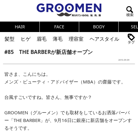
HAIR
FACE
BODY
SE
髪型
ヒゲ
眉毛
薄毛
理容室
ヘアスタイル
#85 THE BARBERが新店舗オープン
ヘアカタログ
体臭
ニオイ
連載
2015.09.09
メンズコスメ
NEWS
PICK UP
筋肉
女の本音
皆さま、こんにちは。
テストステロン
海外セレブ
眉毛
メタボ
メンズ・ビューティ・アドバイザー（MBA）の齋藤です。
健康
スキンケア
食事
調査結果
台風すごいですね。皆さん、無事ですか？
トレーニング
好印象な男
頭皮ケア
GROOMEN（グルーメン）でも取材をしているお洒落バーバ
ダイエット
理容室
ー「THE BARBER」が、9月16日に銀座に新店舗をオープンす
るそうです。