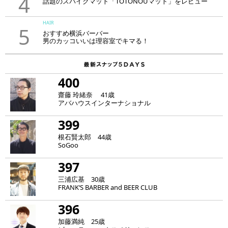
4
話題のスパイクマット「TOTONOUマット」をレビュー
HAIR
5
おすすめ横浜バーバー
男のカッコいいは理容室でキマる！
400
齋藤 玲緒奈 41歳
アバハウスインターナショナル
399
根石賢太郎 44歳
SoGoo
397
三浦広基 30歳
FRANK‘S BARBER and BEER CLUB
396
加藤満純 25歳