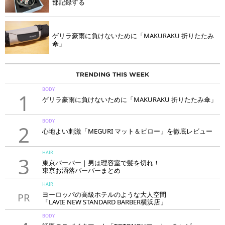
部記録する
ゲリラ豪雨に負けないために「MAKURAKU 折りたたみ
傘」
BODY
1
ゲリラ豪雨に負けないために「MAKURAKU 折りたたみ傘」
BODY
2
心地よい刺激「MEGURI マット＆ピロー」を徹底レビュー
HAIR
3
東京バーバー｜男は理容室で髪を切れ！
東京お洒落バーバーまとめ
HAIR
ヨーロッパの高級ホテルのような大人空間
PR
「LAVIE NEW STANDARD BARBER横浜店」
BODY