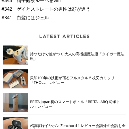
#343 精子観察ルーペをGET
#342 ゲイとストレートの男性は顔が違う
#341 白髪にはジェル
持つだけで差がつく 大人の高機能魔法瓶「タイガー魔法
瓶」
貝印100年の技術が宿るフルメタル５枚刃カミソリ
「THOLL」レビュー
BRITA Japan初のスマートボトル「BRITA LARQ iQボト
ル」レビュー
AI議事録イヤホン Zenchord 1 レビュー会議外の会話も全