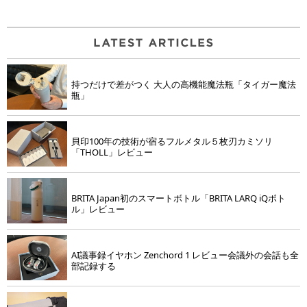
持つだけで差がつく 大人の高機能魔法瓶「タイガー魔法
瓶」
貝印100年の技術が宿るフルメタル５枚刃カミソリ
「THOLL」レビュー
BRITA Japan初のスマートボトル「BRITA LARQ iQボト
ル」レビュー
AI議事録イヤホン Zenchord 1 レビュー会議外の会話も全
部記録する