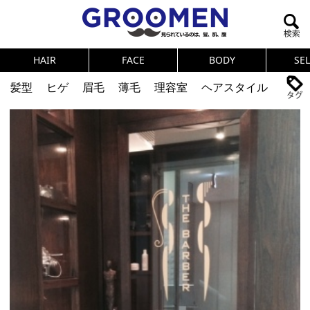
HAIR
FACE
BODY
SE
髪型
ヒゲ
眉毛
薄毛
理容室
ヘアスタイル
ヘアカタログ
体臭
ニオイ
連載
メンズコスメ
NEWS
PICK UP
筋肉
女の本音
テストステロン
海外セレブ
眉毛
メタボ
健康
スキンケア
食事
調査結果
トレーニング
好印象な男
頭皮ケア
ダイエット
理容室