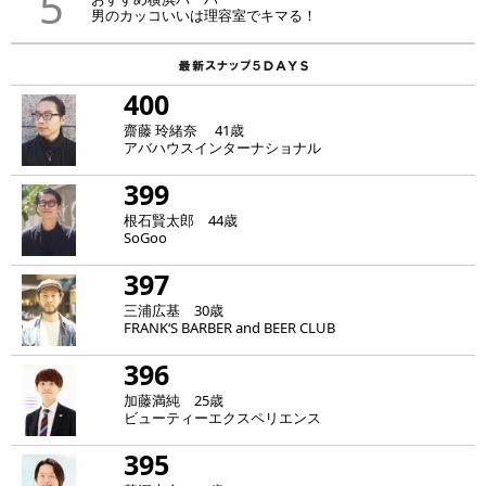
5
男のカッコいいは理容室でキマる！
400
齋藤 玲緒奈 41歳
アバハウスインターナショナル
399
根石賢太郎 44歳
SoGoo
397
三浦広基 30歳
FRANK‘S BARBER and BEER CLUB
396
加藤満純 25歳
ビューティーエクスペリエンス
395