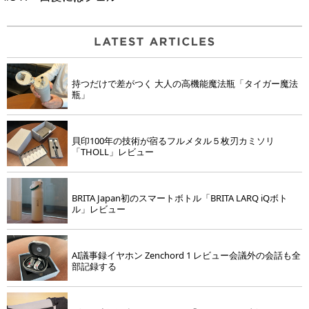
持つだけで差がつく 大人の高機能魔法瓶「タイガー魔法
瓶」
貝印100年の技術が宿るフルメタル５枚刃カミソリ
「THOLL」レビュー
BRITA Japan初のスマートボトル「BRITA LARQ iQボト
ル」レビュー
AI議事録イヤホン Zenchord 1 レビュー会議外の会話も全
部記録する