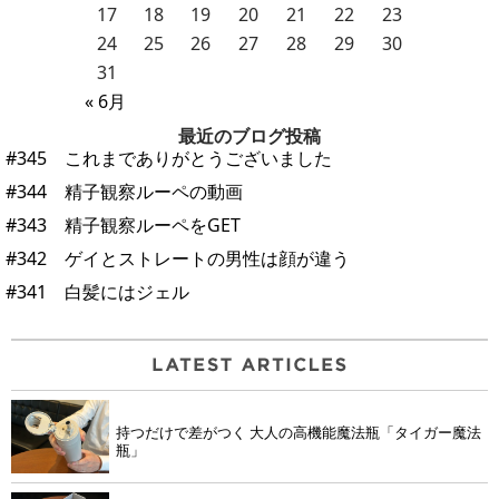
17
18
19
20
21
22
23
24
25
26
27
28
29
30
31
« 6月
最近のブログ投稿
#345 これまでありがとうございました
#344 精子観察ルーペの動画
#343 精子観察ルーペをGET
#342 ゲイとストレートの男性は顔が違う
#341 白髪にはジェル
持つだけで差がつく 大人の高機能魔法瓶「タイガー魔法
瓶」