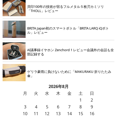
貝印100年の技術が宿るフルメタル５枚刃カミソリ
「THOLL」レビュー
BRITA Japan初のスマートボトル「BRITA LARQ iQボト
ル」レビュー
AI議事録イヤホン Zenchord 1 レビュー会議外の会話も全
部記録する
ゲリラ豪雨に負けないために「MAKURAKU 折りたたみ
傘」
2026年8月
月
火
水
木
金
土
日
1
2
3
4
5
6
7
8
9
10
11
12
13
14
15
16