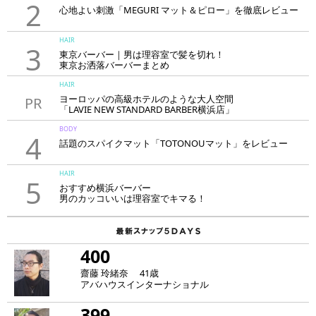
2
心地よい刺激「MEGURI マット＆ピロー」を徹底レビュー
HAIR
3
東京バーバー｜男は理容室で髪を切れ！
東京お洒落バーバーまとめ
HAIR
ヨーロッパの高級ホテルのような大人空間
PR
「LAVIE NEW STANDARD BARBER横浜店」
BODY
4
話題のスパイクマット「TOTONOUマット」をレビュー
HAIR
5
おすすめ横浜バーバー
男のカッコいいは理容室でキマる！
400
齋藤 玲緒奈 41歳
アバハウスインターナショナル
399