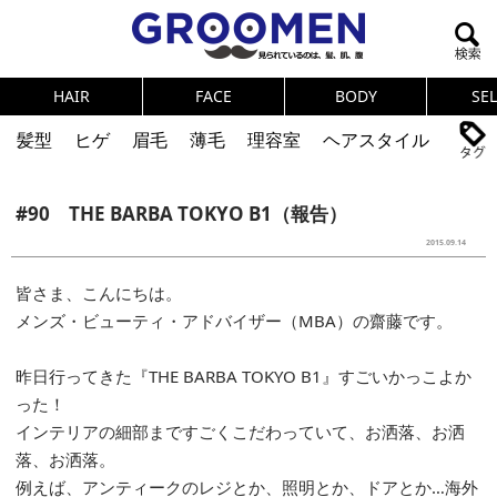
HAIR
FACE
BODY
SE
髪型
ヒゲ
眉毛
薄毛
理容室
ヘアスタイル
ヘアカタログ
体臭
ニオイ
連載
#90 THE BARBA TOKYO B1（報告）
メンズコスメ
NEWS
PICK UP
筋肉
女の本音
2015.09.14
テストステロン
海外セレブ
眉毛
メタボ
皆さま、こんにちは。
メンズ・ビューティ・アドバイザー（MBA）の齋藤です。
健康
スキンケア
食事
調査結果
昨日行ってきた『THE BARBA TOKYO B1』すごいかっこよか
トレーニング
好印象な男
頭皮ケア
った！
インテリアの細部まですごくこだわっていて、お洒落、お洒
ダイエット
理容室
落、お洒落。
例えば、アンティークのレジとか、照明とか、ドアとか…海外