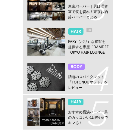
東京バーバー｜男は理容
室で髪を切れ！東京お洒
落バーバーまとめ
PR
HAIR
PARY（パリ）な接客を
提供する床屋「DAMDEE
TOKYO HAIR LOUNGE
新宿店」
BODY
話題のスパイクマット
「TOTONOUマット」を
レビュー
HAIR
おすすめ横浜バーバー男
のカッコいいは理容室で
キマる！