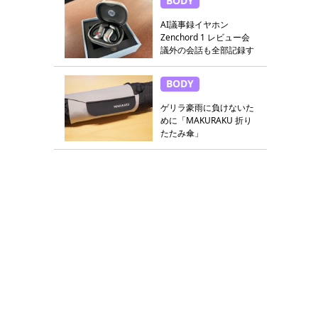
BODY
AI議事録イヤホン
Zenchord 1 レビュー会
議外の会話も全部記録す
る
BODY
ゲリラ豪雨に負けないた
めに「MAKURAKU 折り
たたみ傘」