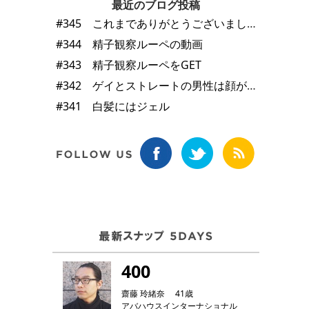
最近のブログ投稿
#345 これまでありがとうございました
#344 精子観察ルーペの動画
#343 精子観察ルーペをGET
#342 ゲイとストレートの男性は顔が違う
#341 白髪にはジェル
400
齋藤 玲緒奈 41歳
アバハウスインターナショナル