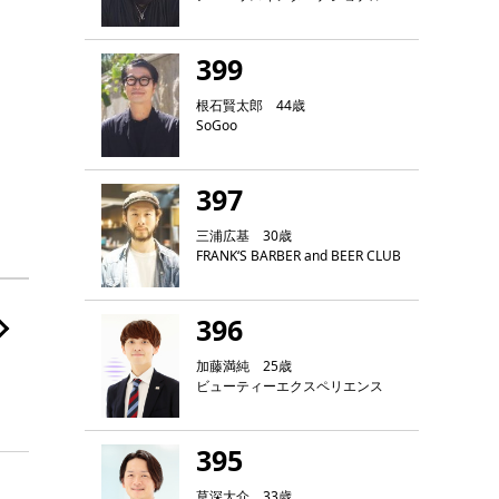
399
根石賢太郎 44歳
SoGoo
397
三浦広基 30歳
FRANK‘S BARBER and BEER CLUB
396
加藤満純 25歳
ビューティーエクスペリエンス
395
草深大介 33歳