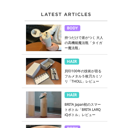
BODY
持つだけで差がつく 大人
の高機能魔法瓶「タイガ
ー魔法瓶」
HAIR
貝印100年の技術が宿る
フルメタル５枚刃カミソ
リ「THOLL」レビュー
HAIR
BRITA Japan初のスマー
トボトル「BRITA LARQ
iQボトル」レビュー