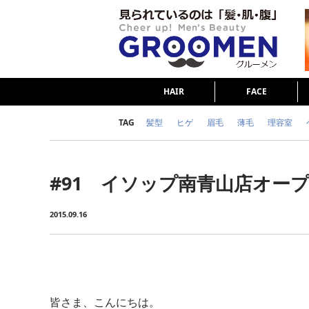
HAIR
FACE
TAG
髪型
ヒゲ
眉毛
薄毛
理容室
女の本音
テストステロン
海外セレブ
#91 イソップ南青山店オー
ダイエット
理容室
2015.09.16
皆さま、こんにちは。