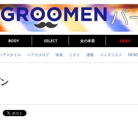
BODY
SELECT
女の本音
SNAP
ヘアスタイル
ヘアカタログ
体臭
ニオイ
連載
メンズコスメ
NEW
眉毛
メタボ
健康
スキンケア
食事
調査結果
トレーニング
プン