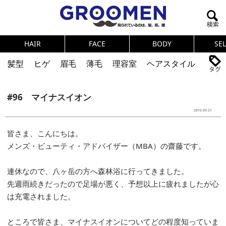
HAIR
FACE
BODY
SE
髪型
ヒゲ
眉毛
薄毛
理容室
ヘアスタイル
ヘアカタログ
体臭
ニオイ
連載
#96 マイナスイオン
メンズコスメ
NEWS
PICK UP
筋肉
女の本音
2015.09.21
テストステロン
海外セレブ
眉毛
メタボ
皆さま、こんにちは。
メンズ・ビューティ・アドバイザー（MBA）の齋藤です。
健康
スキンケア
食事
調査結果
連休なので、八ヶ岳の方へ森林浴に行ってきました。
トレーニング
好印象な男
頭皮ケア
先週雨続きだったので足場が悪く、予想以上に疲れましたが心
は充電されました。
ダイエット
理容室
ところで皆さま、マイナスイオンについてどの程度知っていま