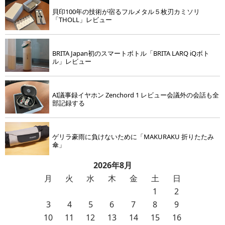
貝印100年の技術が宿るフルメタル５枚刃カミソリ
「THOLL」レビュー
BRITA Japan初のスマートボトル「BRITA LARQ iQボト
ル」レビュー
AI議事録イヤホン Zenchord 1 レビュー会議外の会話も全
部記録する
ゲリラ豪雨に負けないために「MAKURAKU 折りたたみ
傘」
2026年8月
月
火
水
木
金
土
日
1
2
3
4
5
6
7
8
9
10
11
12
13
14
15
16