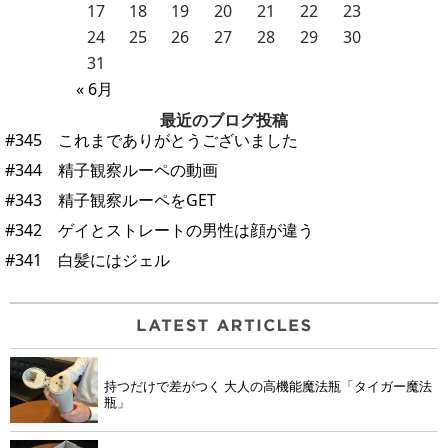
17
18
19
20
21
22
23
24
25
26
27
28
29
30
31
« 6月
最近のブログ投稿
#345 これまでありがとうございました
#344 精子観察ルーペの動画
#343 精子観察ルーペをGET
#342 ゲイとストレートの男性は顔が違う
#341 白髪にはジェル
持つだけで差がつく 大人の高機能魔法瓶「タイガー魔法
瓶」