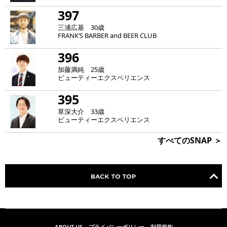
397
三浦広基 30歳
FRANK‘S BARBER and BEER CLUB
396
加藤満純 25歳
ビューティーエクスペリエンス
395
草深大介 33歳
ビューティーエクスペリエンス
すべてのSNAP ＞
ABOUT US
プライバシーポリシー
利用規約