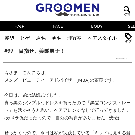
HAIR
FACE
BODY
SE
髪型
ヒゲ
眉毛
薄毛
理容室
ヘアスタイル
#97 目指せ、美髪男子！
ヘアカタログ
体臭
ニオイ
連載
2015.09.22
メンズコスメ
NEWS
PICK UP
筋肉
女の本音
皆さま、こんにちは。
テストステロン
海外セレブ
眉毛
メタボ
メンズ・ビューティ・アドバイザー(MBA)の齋藤です。
健康
スキンケア
食事
調査結果
今日は、弟の結婚式でした。
真っ黒のシンプルなドレスを買ったので「黒髪ロングストレー
トレーニング
好印象な男
頭皮ケア
ト」を活かそうと思い、ヘアアレンジなしで行ってきました。
ダイエット
理容室
(カメラ係だったもので、自分の写真がありません…残念)
せっかくなので、今日は私が実践している「キレイに見える髪