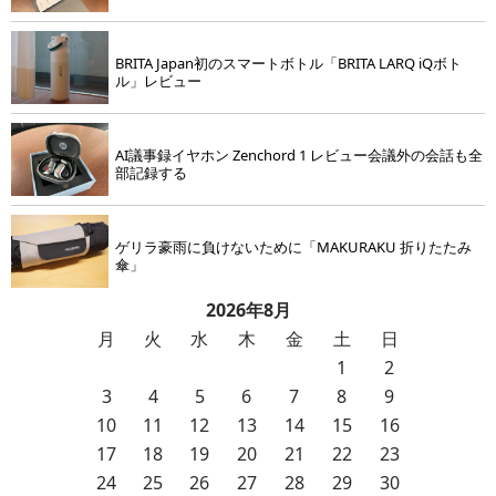
BRITA Japan初のスマートボトル「BRITA LARQ iQボト
ル」レビュー
AI議事録イヤホン Zenchord 1 レビュー会議外の会話も全
部記録する
ゲリラ豪雨に負けないために「MAKURAKU 折りたたみ
傘」
2026年8月
月
火
水
木
金
土
日
1
2
3
4
5
6
7
8
9
10
11
12
13
14
15
16
17
18
19
20
21
22
23
24
25
26
27
28
29
30