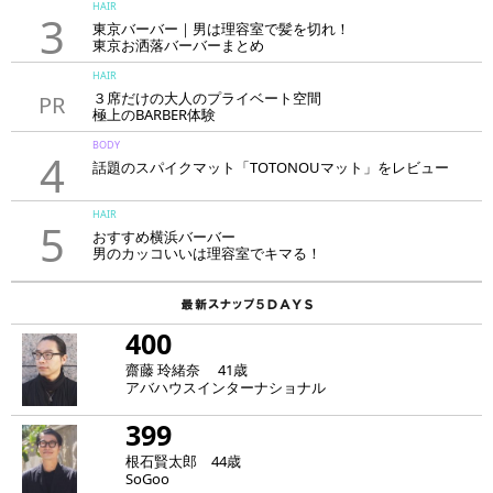
HAIR
3
東京バーバー｜男は理容室で髪を切れ！
東京お洒落バーバーまとめ
HAIR
３席だけの大人のプライベート空間
PR
極上のBARBER体験
「LAVIE NEW STANDARD BARBER HANARE新宿店」
BODY
4
話題のスパイクマット「TOTONOUマット」をレビュー
HAIR
5
おすすめ横浜バーバー
男のカッコいいは理容室でキマる！
400
齋藤 玲緒奈 41歳
アバハウスインターナショナル
399
根石賢太郎 44歳
SoGoo