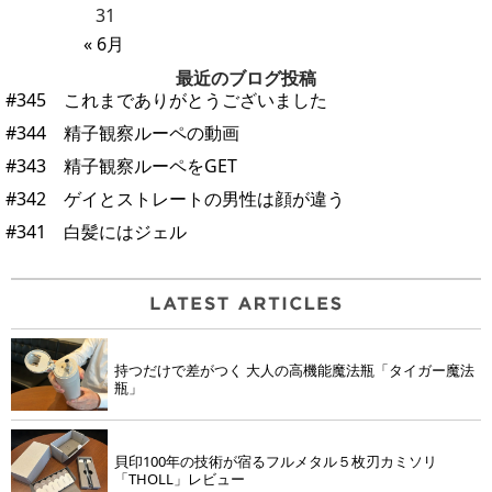
31
« 6月
最近のブログ投稿
#345 これまでありがとうございました
#344 精子観察ルーペの動画
#343 精子観察ルーペをGET
#342 ゲイとストレートの男性は顔が違う
#341 白髪にはジェル
持つだけで差がつく 大人の高機能魔法瓶「タイガー魔法
瓶」
貝印100年の技術が宿るフルメタル５枚刃カミソリ
「THOLL」レビュー