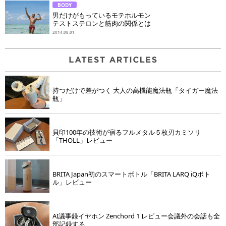
BODY
男だけがもっているモテホルモン
テストステロンと筋肉の関係とは
2014.08.01
持つだけで差がつく 大人の高機能魔法瓶「タイガー魔法
瓶」
貝印100年の技術が宿るフルメタル５枚刃カミソリ
「THOLL」レビュー
BRITA Japan初のスマートボトル「BRITA LARQ iQボト
ル」レビュー
AI議事録イヤホン Zenchord 1 レビュー会議外の会話も全
部記録する