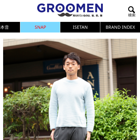
の本音
SNAP
ISETAN
BRAND INDEX