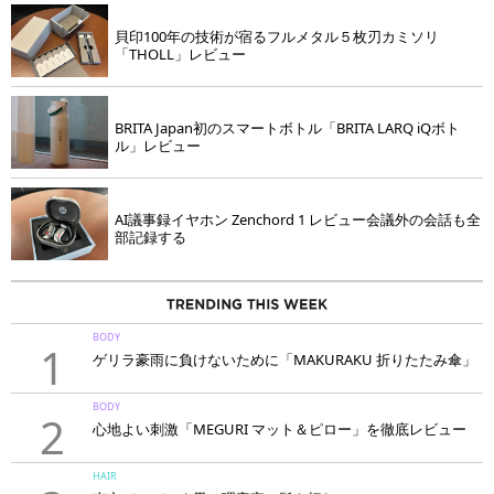
貝印100年の技術が宿るフルメタル５枚刃カミソリ
「THOLL」レビュー
BRITA Japan初のスマートボトル「BRITA LARQ iQボト
ル」レビュー
AI議事録イヤホン Zenchord 1 レビュー会議外の会話も全
部記録する
BODY
1
ゲリラ豪雨に負けないために「MAKURAKU 折りたたみ傘」
BODY
2
心地よい刺激「MEGURI マット＆ピロー」を徹底レビュー
HAIR