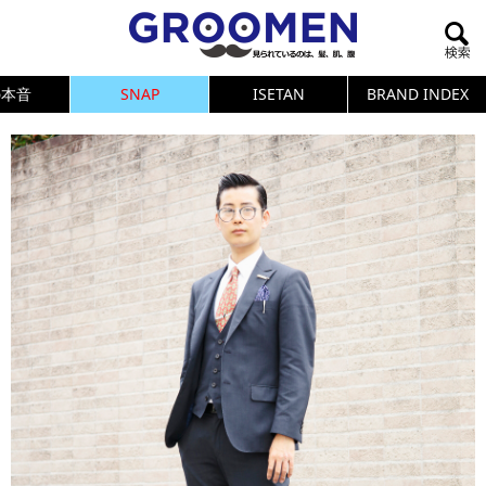
の本音
SNAP
ISETAN
BRAND INDEX