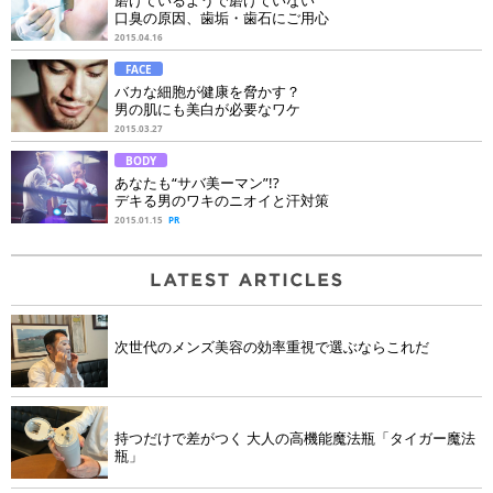
口臭の原因、歯垢・歯石にご用心
2015.04.16
FACE
バカな細胞が健康を脅かす？
男の肌にも美白が必要なワケ
2015.03.27
BODY
あなたも“サバ美ーマン”!?
デキる男のワキのニオイと汗対策
2015.01.15
PR
次世代のメンズ美容の効率重視で選ぶならこれだ
持つだけで差がつく 大人の高機能魔法瓶「タイガー魔法
瓶」