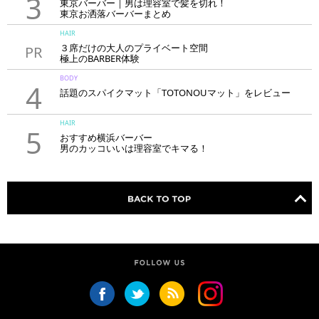
3
東京バーバー｜男は理容室で髪を切れ！
東京お洒落バーバーまとめ
HAIR
３席だけの大人のプライベート空間
PR
極上のBARBER体験
「LAVIE NEW STANDARD BARBER HANARE新宿店」
BODY
4
話題のスパイクマット「TOTONOUマット」をレビュー
HAIR
5
おすすめ横浜バーバー
男のカッコいいは理容室でキマる！