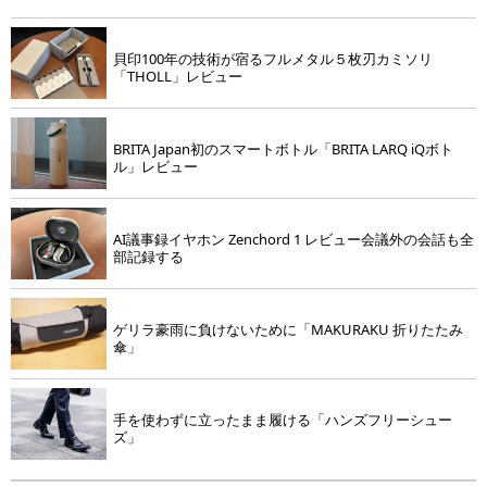
貝印100年の技術が宿るフルメタル５枚刃カミソリ
「THOLL」レビュー
BRITA Japan初のスマートボトル「BRITA LARQ iQボト
ル」レビュー
AI議事録イヤホン Zenchord 1 レビュー会議外の会話も全
部記録する
ゲリラ豪雨に負けないために「MAKURAKU 折りたたみ
傘」
手を使わずに立ったまま履ける「ハンズフリーシュー
ズ」