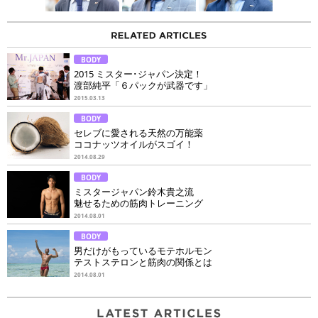
BODY
2015 ミスター･ジャパン決定！
渡部純平「６パックが武器です」
2015.03.13
BODY
セレブに愛される天然の万能薬
ココナッツオイルがスゴイ！
2014.08.29
BODY
ミスタージャパン鈴木貴之流
魅せるための筋肉トレーニング
2014.08.01
BODY
男だけがもっているモテホルモン
テストステロンと筋肉の関係とは
2014.08.01