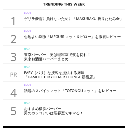
BODY
1
ゲリラ豪雨に負けないために「MAKURAKU 折りたたみ傘」
BODY
2
心地よい刺激「MEGURI マット＆ピロー」を徹底レビュー
HAIR
3
東京バーバー｜男は理容室で髪を切れ！
東京お洒落バーバーまとめ
HAIR
PARY（パリ）な接客を提供する床屋
PR
「DAMDEE TOKYO HAIR LOUNGE 新宿店」
BODY
4
話題のスパイクマット「TOTONOUマット」をレビュー
HAIR
5
おすすめ横浜バーバー
男のカッコいいは理容室でキマる！