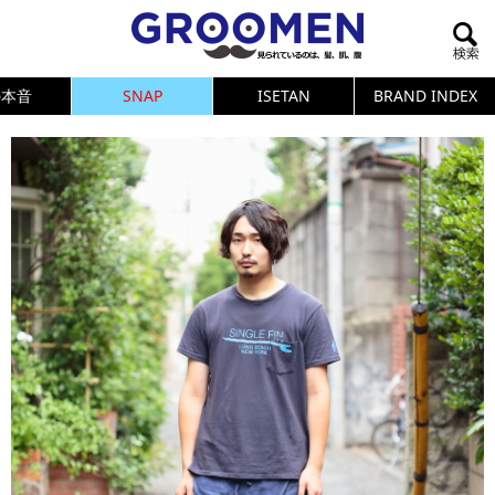
の本音
SNAP
ISETAN
BRAND INDEX