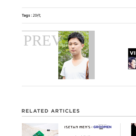
Tags
:
20代
PREV