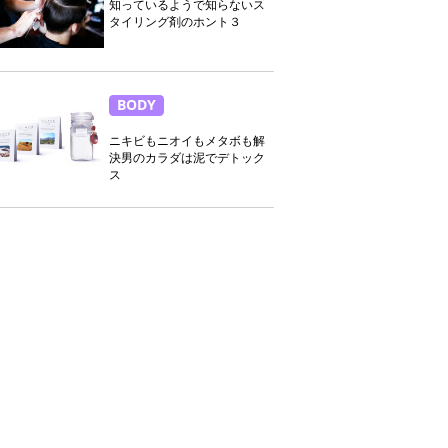
知っているようで知らないス
タイリング剤のホント３
BODY
ニキビもニオイもメタボも解
決男のカラダは泥でデトック
ス