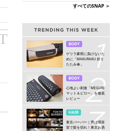
すべてのSNAP ＞
T
BODY
ゲリラ豪雨に負けないた
めに「MAKURAKU 折り
たたみ傘」
BODY
心地よい刺激「MEGURI
マット＆ピロー」を徹底
レビュー
HAIR
東京バーバー｜男は理容
室で髪を切れ！東京お洒