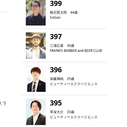
399
根石賢太郎 44歳
SoGoo
397
三浦広基 30歳
FRANK‘S BARBER and BEER CLUB
396
加藤満純 25歳
ビューティーエクスペリエンス
395
スラ
草深大介 33歳
ビューティーエクスペリエンス