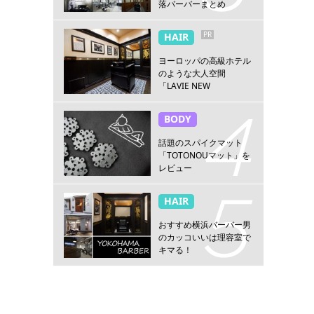
落バーバーまとめ
PR
HAIR
ヨーロッパの高級ホテル
のような大人空間
「LAVIE NEW
STANDARD BARBER横浜
店」
BODY
話題のスパイクマット
「TOTONOUマット」を
レビュー
HAIR
おすすめ横浜バーバー男
のカッコいいは理容室で
キマる！