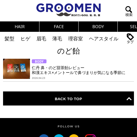
HAIR
FACE
BODY
SE
髪型
ヒゲ
眉毛
薄毛
理容室
ヘアスタイル
のど飴
ヘアカタログ
体臭
ニオイ
連載
BODY
メンズコスメ
NEWS
PICK UP
筋肉
女の本音
仁丹 鼻・のど甜茶飴レビュー
和漢エキス×メントールで鼻づまりが気になる季節に
テストステロン
海外セレブ
眉毛
メタボ
2026.04.23
健康
スキンケア
食事
調査結果
トレーニング
好印象な男
頭皮ケア
ダイエット
理容室