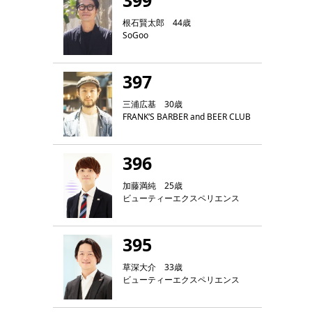
399
根石賢太郎 44歳
SoGoo
397
三浦広基 30歳
FRANK‘S BARBER and BEER CLUB
396
加藤満純 25歳
ビューティーエクスペリエンス
395
草深大介 33歳
ビューティーエクスペリエンス