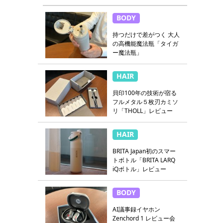
BODY
持つだけで差がつく 大人
の高機能魔法瓶「タイガ
ー魔法瓶」
HAIR
貝印100年の技術が宿る
フルメタル５枚刃カミソ
リ「THOLL」レビュー
HAIR
BRITA Japan初のスマー
トボトル「BRITA LARQ
iQボトル」レビュー
BODY
AI議事録イヤホン
Zenchord 1 レビュー会