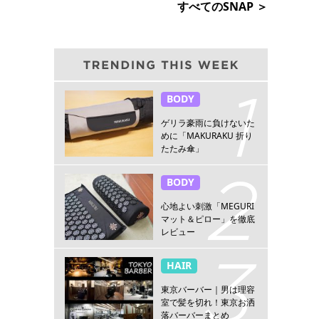
すべてのSNAP ＞
BODY
ゲリラ豪雨に負けないた
めに「MAKURAKU 折り
たたみ傘」
BODY
心地よい刺激「MEGURI
マット＆ピロー」を徹底
レビュー
HAIR
東京バーバー｜男は理容
室で髪を切れ！東京お洒
落バーバーまとめ