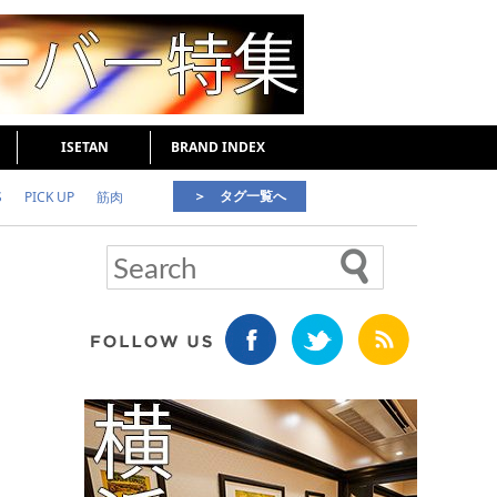
ISETAN
BRAND INDEX
＞ タグ一覧へ
S
PICK UP
筋肉
好印象な男
頭皮ケア