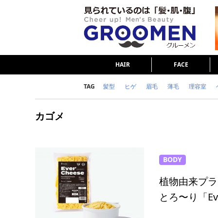
HAIR
FACE
TAG
髪型
ヒゲ
眉毛
薄毛
理容室
女の本音
テストステロン
海外セレブ
カゴメ
ダイエット
理容室
BODY
植物由来プラ
とろ〜り「Eve