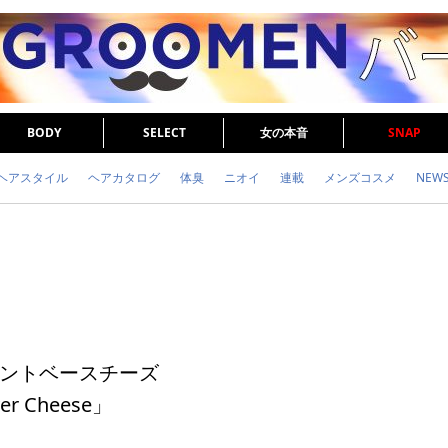
BODY
SELECT
女の本音
SNAP
ヘアスタイル
ヘアカタログ
体臭
ニオイ
連載
メンズコスメ
NEW
眉毛
メタボ
健康
スキンケア
食事
調査結果
トレーニング
ントベースチーズ
r Cheese」