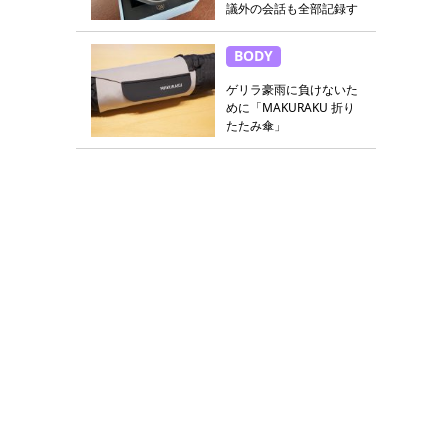
議外の会話も全部記録す
る
BODY
ゲリラ豪雨に負けないた
めに「MAKURAKU 折り
たたみ傘」