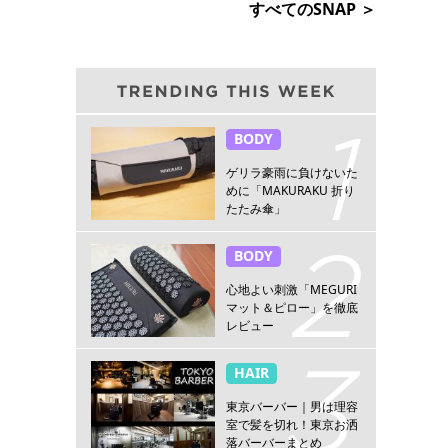
すべてのSNAP ＞
BODY
ゲリラ豪雨に負けないた
めに「MAKURAKU 折り
たたみ傘」
BODY
心地よい刺激「MEGURI
マット＆ピロー」を徹底
レビュー
HAIR
東京バーバー｜男は理容
室で髪を切れ！東京お洒
落バーバーまとめ