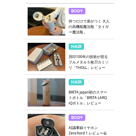
BODY
持つだけで差がつく 大人
の高機能魔法瓶「タイガ
ー魔法瓶」
HAIR
貝印100年の技術が宿る
フルメタル５枚刃カミソ
リ「THOLL」レビュー
HAIR
BRITA Japan初のスマー
トボトル「BRITA LARQ
iQボトル」レビュー
BODY
AI議事録イヤホン
Zenchord 1 レビュー会