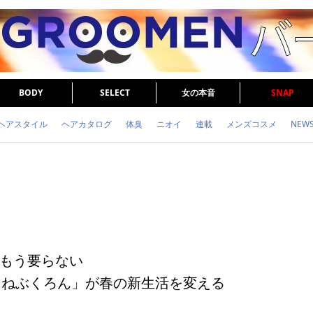
BODY
SELECT
女の本音
SNAP
ヘアスタイル
ヘアカタログ
体臭
ニオイ
連載
メンズコスメ
NEW
眉毛
メタボ
健康
スキンケア
食事
調査結果
トレーニング
もう要らない
ock「ねぶくろん」が春の新生活を変える