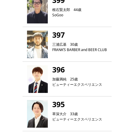
399
根石賢太郎 44歳
SoGoo
397
三浦広基 30歳
FRANK‘S BARBER and BEER CLUB
396
加藤満純 25歳
ビューティーエクスペリエンス
395
草深大介 33歳
ビューティーエクスペリエンス