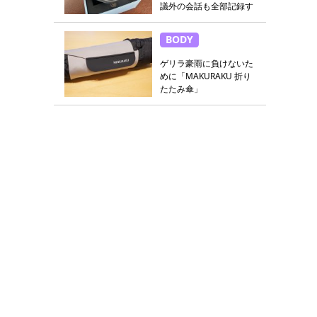
議外の会話も全部記録す
る
BODY
ゲリラ豪雨に負けないた
めに「MAKURAKU 折り
たたみ傘」