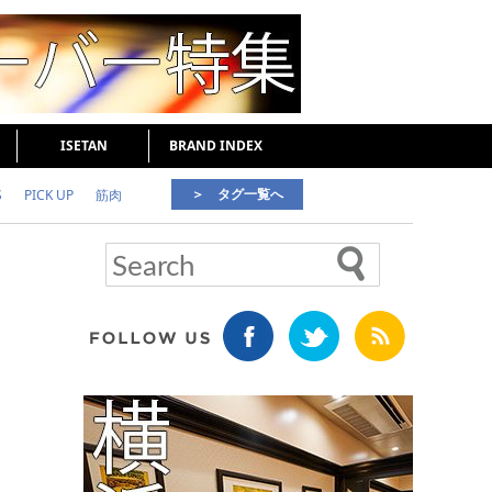
ISETAN
BRAND INDEX
＞ タグ一覧へ
S
PICK UP
筋肉
好印象な男
頭皮ケア