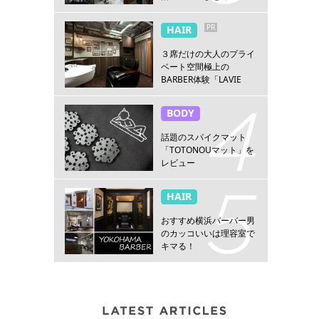
PR
HAIR
３席だけの大人のプライ
ベート空間極上の
BARBER体験「LAVIE
NEW STANDARD
BARBER HANARE新宿
BODY
店」
話題のスパイクマット
「TOTONOUマット」を
レビュー
HAIR
おすすめ横浜バーバー男
のカッコいいは理容室で
キマる！