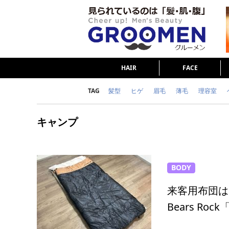
HAIR
FACE
TAG
髪型
ヒゲ
眉毛
薄毛
理容室
女の本音
テストステロン
海外セレブ
キャンプ
ダイエット
理容室
BODY
来客用布団は
Bears R