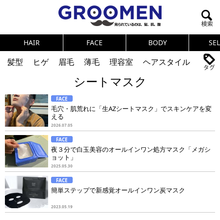
HAIR
FACE
BODY
SE
髪型
ヒゲ
眉毛
薄毛
理容室
ヘアスタイル
シートマスク
ヘアカタログ
体臭
ニオイ
連載
FACE
メンズコスメ
NEWS
PICK UP
筋肉
女の本音
毛穴・肌荒れに「生AZシートマスク」でスキンケアを変
える
テストステロン
海外セレブ
眉毛
メタボ
2026.07.05
FACE
健康
スキンケア
食事
調査結果
夜３分で白玉美容のオールインワン処方マスク「メガシ
ョット」
2025.05.30
トレーニング
好印象な男
頭皮ケア
FACE
簡単ステップで新感覚オールインワン炭マスク
ダイエット
理容室
2023.05.19