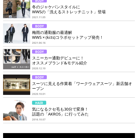
BODY
冬のジャケパンスタイルに
WWSの「洗えるストレッチニット」登場
2021.11.05
BODY
梅雨の通勤服の最適解
WWS × (ki:ts)コラボセットアップ発売！
2021.06.16
BODY
スニーカー通勤デビューに！
オススメブランド&モデル紹介
2020.12.10
BODY
スーツに見える作業着「ワークウェアスーツ」新店舗オ
ープン
2020.10.01
HAIR
気になるクセ毛も30分で変身！
話題の「AKROS」に行ってみた
2016.10.07