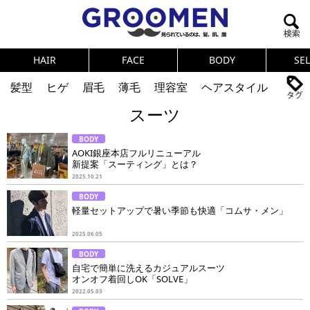
HAIR
FACE
BODY
SE
髪型
ヒゲ
眉毛
薄毛
理容室
ヘアスタイル
スーツ
ヘアカタログ
体臭
ニオイ
連載
BODY
メンズコスメ
NEWS
PICK UP
筋肉
女の本音
AOKI銀座本店フルリニューアル
新提案「スーティング」とは？
テストステロン
海外セレブ
眉毛
メタボ
2025.10.21
BODY
健康
スキンケア
食事
調査結果
軽量セットアップで暑い季節も快適「コムサ・メン」
2025.06.05
トレーニング
好印象な男
頭皮ケア
BODY
自宅で簡単に洗えるカジュアルスーツ
ダイエット
理容室
オンオフ着回しOK「SOLVE」
2022.05.03