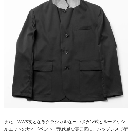
また、
WWS
初となるクラシカルな
三つボタン式とルーズなシ
ルエットの
サイドベントで現代風な
雰囲気に
。バッグレスで街