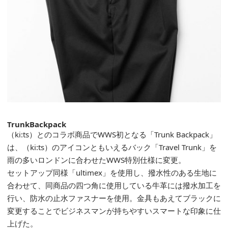
Tr
unk
Backpack
（
ki:ts）
とのコラボ商品で
WWS
初となる「
Trunk Backpack
」
は、
（
ki:ts
）
のアイコンともいえるバック「
Travel Trunk
」を
雨の多い
ロンドン
に合わせた
WWS
特別
仕様
に変更。
セットアップ同様
「
ultimex
」を使用
し、
撥水性のある生地に
合わせて、
同商品の
四つ角に使用している牛革には撥水加工
を
行い、防水の止水ファスナーを使用。
金具も
あえてブラックに
変更することでビジネスマンが持ちやすいスマートな印象に仕
上げた。