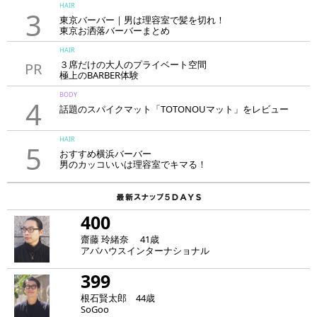
HAIR
3
東京バーバー｜男は理容室で髪を切れ！
東京お洒落バーバーまとめ
HAIR
３席だけの大人のプライベート空間
PR
極上のBARBER体験
「LAVIE NEW STANDARD BARBER HANARE新宿店」
BODY
4
話題のスパイクマット「TOTONOUマット」をレビュー
HAIR
5
おすすめ横浜バーバー
男のカッコいいは理容室でキマる！
400
齋藤 玲緒奈 41歳
アバハウスインターナショナル
399
根石賢太郎 44歳
SoGoo