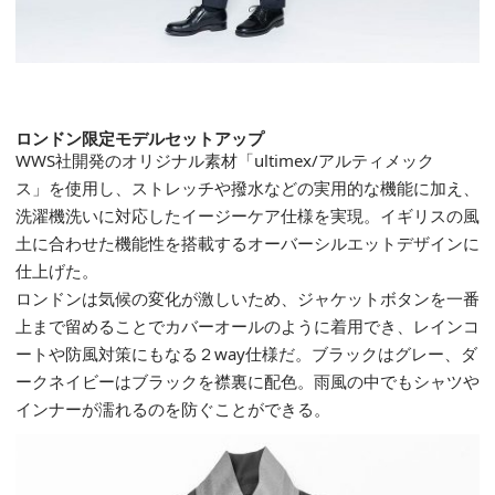
ロンドン限定モデルセットアップ
WWS社開発のオリジナル
素材
「
u
ltimex
/
アルティメック
ス
」
を
使用し
、
ストレッチや撥水などの実用的な機能に
加え、
洗濯機洗いに対応したイージーケア仕様を実現
。
イギリスの風
土に合わせた機能性を搭載するオーバーシルエット
デザインに
仕上げ
た。
ロンドンは気候の変化が激しいため、ジャケット
ボタンを一番
上まで留めることでカバーオールのように着用でき、レインコ
ート
や防風対策にもな
る２
w
ay
仕様
だ。ブラックはグレー、ダ
ークネイビーはブラックを襟裏に配色。
雨風の中でもシャツや
インナーが濡れるのを防ぐことができる。