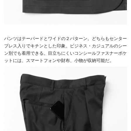
パンツはテーパードとワイドの
２
パターン。どちらもセンター
プレス入りでキチンとした印象。
ビジネス
・
カ
ジュアル
の
シー
ン
別でも
着用できる
。
目立ちにくいコンシールファスナーポケ
ットには、スマートフォンや財布、小物
が収納可能だ。