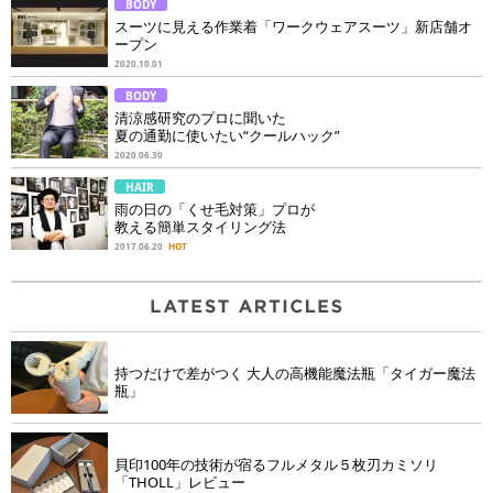
BODY
スーツに見える作業着「ワークウェアスーツ」新店舗オ
ープン
2020.10.01
BODY
清涼感研究のプロに聞いた
夏の通勤に使いたい“クールハック”
2020.06.30
HAIR
雨の日の「くせ毛対策」プロが
教える簡単スタイリング法
2017.06.20
HOT
持つだけで差がつく 大人の高機能魔法瓶「タイガー魔法
瓶」
貝印100年の技術が宿るフルメタル５枚刃カミソリ
「THOLL」レビュー