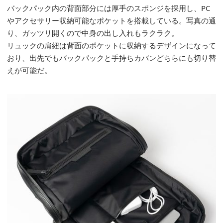
バックパック内の
背面部分には厚手のスポンジを採用し、
PC
やアクセサリー収納可能なポケ
ットを搭載
している
。
写真の通
り、ガッツリ開くので中身の出し入れもラクラク。
リュックの肩紐は背面のポケットに収納するデザインになって
おり、出先でも
バックパックと手持ちカバンどちらにも切り替
えが可能だ
。