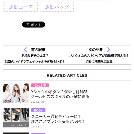
通勤コーデ
通勤バッグ
前の記事
次の記事
肌悩み解決の近道？
バルクオムのスキンケアが自販機で買える！
話題のハイドラフェイシャルを体験＆レポ！
渋谷に期間限定設置
女の本音
Yシャツのボタン２個外しはNG?
クールビズスタイルの正解に迫る
2021.07.25
BODY
スニーカー通勤デビューに！
オススメブランド&モデル紹介
2020.12.10