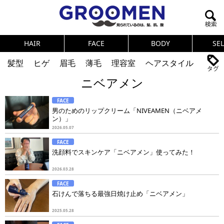
HAIR
FACE
BODY
SE
髪型
ヒゲ
眉毛
薄毛
理容室
ヘアスタイル
ニベアメン
ヘアカタログ
体臭
ニオイ
連載
FACE
メンズコスメ
NEWS
PICK UP
筋肉
女の本音
男のためのリップクリーム「NIVEAMEN（ニベアメ
ン）」
テストステロン
海外セレブ
眉毛
メタボ
2026.05.07
FACE
健康
スキンケア
食事
調査結果
洗顔料でスキンケア「ニベアメン」使ってみた！
2026.03.28
トレーニング
好印象な男
頭皮ケア
FACE
石けんで落ちる最強日焼け止め「ニベアメン」
ダイエット
理容室
2025.05.28