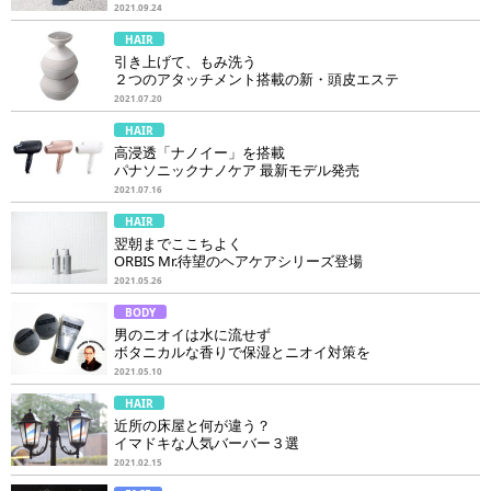
2021.09.24
HAIR
引き上げて、もみ洗う
２つのアタッチメント搭載の新・頭皮エステ
2021.07.20
HAIR
高浸透「ナノイー」を搭載
パナソニックナノケア 最新モデル発売
2021.07.16
HAIR
翌朝までここちよく
ORBIS Mr.待望のヘアケアシリーズ登場
2021.05.26
BODY
男のニオイは水に流せず
ボタニカルな香りで保湿とニオイ対策を
2021.05.10
HAIR
近所の床屋と何が違う？
イマドキな人気バーバー３選
2021.02.15