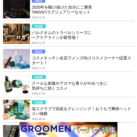
FACE
2020年を駆け抜けた自分にご褒美
TANVIのラグジュアリーなセット
2020.12.25
HAIR
バルクオムのトラベルシリーズに
ヘアケアラインが新登場！
2020.12.15
FACE
コスメキッチン全店でメンズ向けコスメコーナー設置ス
タート！
2020.11.13
HAIR
クールな刺激やアロマな香りがやみつきに
気持ちに効くコスメ
2020.07.30
HAIR
塩スクラブで頭皮をクレンジング！おうちで爽快ヘッド
スパ体験
2020.06.24
HAIR
存在感ある豊かな髪に季節の変わ