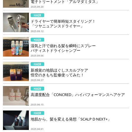
電子トリートメント「アルマダミタス」
2025.09.20
HAIR
ドライヤーで簡単時短スタイリング！
「ツヤニュアンスドライヤー」
2025.09.12
HAIR
湿気と汗で崩れる髪を瞬時にスプレー
バティストドライシャンプー
2025.09.06
HAIR
新感覚の地肌ほぐしスカルプケア
悟空のきもち監修使ってみた！
2025.06.27
HAIR
高濃度配合「CONCRED」ハイパフォーマンスヘアケア
2025.06.15
HAIR
地肌から、髪を変える発想「SCALP D NEXT+」
2025.06.01