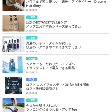
パワフルで髪に優しい！速乾ヘアドライヤー「Dreame
Hair Glory」
2024.08.20
HAIR
話題のBOTANISTで頭皮ケア
メンズにおすすめシリーズ使ってみた
2022.06.02
HAIR
真夏のシャワータイムが変わる
頭皮のベタつきやニオイまですっきり
2022.05.29
HAIR
ヘアケアもこだわりたいメンズへ
ドラックストアで購入できる商品
2022.04.22
FACE
ロフト コスメフェスティバル for MEN 開催
ロフト先行販売商品も
2021.09.30
HAIR
今日から取り入れたい！
ランニングにまつわるヘアケアTips