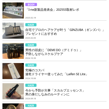
BODY
「I-ne新製品発表会」2025SS取材レポ
2025.02.19
HAIR
自宅でプロのヘアケアが叶う「GINZUBA（ギンズバ）」
プレゼントにおすすめ
2025.02.05
HAIR
男性の頭皮に「DEMI DO（デミドゥ）」
予防しながらスケルプケア
2024.10.30
HAIR
究極のコスパ
速乾ドライヤー使ってみた「Laifen SE Lite」
2024.10.06
HAIR
今から予防が大事「スカルプエッセンス」
男の身だしなみのルーティンに
2024.09.18
HAIR