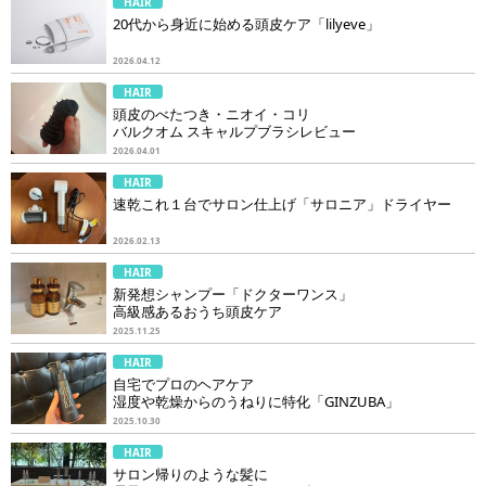
HAIR
20代から身近に始める頭皮ケア「lilyeve」
2026.04.12
HAIR
頭皮のべたつき・ニオイ・コリ
バルクオム スキャルプブラシレビュー
2026.04.01
HAIR
速乾これ１台でサロン仕上げ「サロニア」ドライヤー
2026.02.13
HAIR
新発想シャンプー「ドクターワンス」
高級感あるおうち頭皮ケア
2025.11.25
HAIR
自宅でプロのヘアケア
湿度や乾燥からのうねりに特化「GINZUBA」
2025.10.30
HAIR
サロン帰りのような髪に