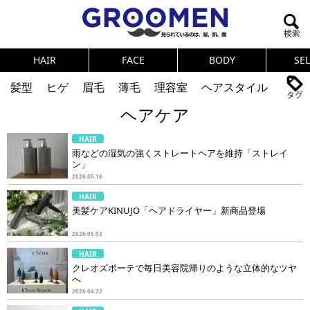
HAIR
FACE
BODY
SE
髪型
ヒゲ
眉毛
薄毛
理容室
ヘアスタイル
ヘアケア
ヘアカタログ
体臭
ニオイ
連載
HAIR
メンズコスメ
NEWS
PICK UP
筋肉
女の本音
雨などの湿気の強くストレートヘアを維持「ストレイ
ン」
テストステロン
海外セレブ
眉毛
メタボ
2026.05.16
HAIR
健康
スキンケア
食事
調査結果
美髪ケアKINUJO「ヘアドライヤー」新商品登場
2026.05.02
トレーニング
好印象な男
頭皮ケア
HAIR
クレオズボーテで毎日美容院帰りのような立体的なツヤ
ダイエット
理容室
へ
2026.04.22