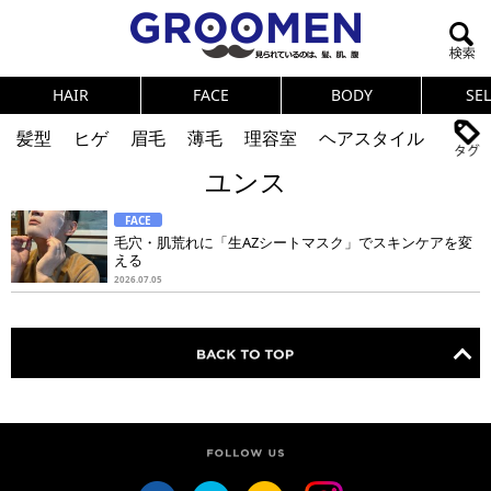
HAIR
FACE
BODY
SE
髪型
ヒゲ
眉毛
薄毛
理容室
ヘアスタイル
ユンス
ヘアカタログ
体臭
ニオイ
連載
FACE
メンズコスメ
NEWS
PICK UP
筋肉
女の本音
毛穴・肌荒れに「生AZシートマスク」でスキンケアを変
える
テストステロン
海外セレブ
眉毛
メタボ
2026.07.05
健康
スキンケア
食事
調査結果
トレーニング
好印象な男
頭皮ケア
ダイエット
理容室