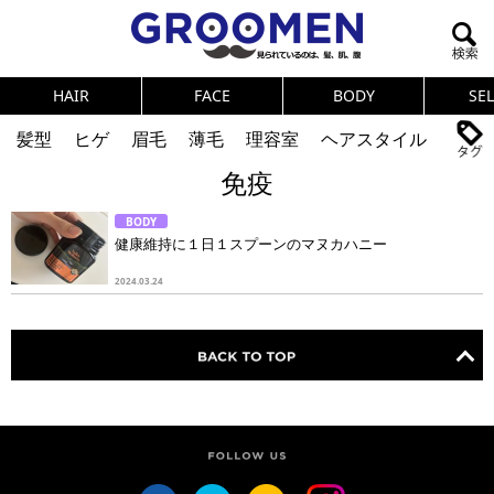
HAIR
FACE
BODY
SE
髪型
ヒゲ
眉毛
薄毛
理容室
ヘアスタイル
免疫
ヘアカタログ
体臭
ニオイ
連載
BODY
メンズコスメ
NEWS
PICK UP
筋肉
女の本音
健康維持に１日１スプーンのマヌカハニー
テストステロン
海外セレブ
眉毛
メタボ
2024.03.24
健康
スキンケア
食事
調査結果
トレーニング
好印象な男
頭皮ケア
ダイエット
理容室