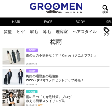
HAIR
FACE
BODY
SE
髪型
ヒゲ
眉毛
薄毛
理容室
ヘアスタイル
梅雨
ヘアカタログ
体臭
ニオイ
連載
BODY
メンズコスメ
NEWS
PICK UP
筋肉
女の本音
雨の日の不快をなくす「Knirps（クニルプス）」
テストステロン
海外セレブ
眉毛
メタボ
2024.07.13
BODY
健康
スキンケア
食事
調査結果
梅雨の通勤服の最適解
WWS × (ki:ts)コラボセットアップ発売！
2021.06.16
トレーニング
好印象な男
頭皮ケア
HAIR
雨の日の「くせ毛対策」プロが
ダイエット
理容室
教える簡単スタイリング法
2017.06.20
HOT