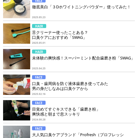
FACE
徹底美白「３Dホワイトニングパウダー」使ってみた！
2025.05.23
HAIR
舌クリーナー使ったことある？
口臭ケアにおすすめ「SWAG」
2025.05.01
HAIR
未体験の爽快感！スーパーミント配合歯磨き粉「SWAG」
2025.04.25
FACE
口臭・歯周病を防ぐ液体歯磨き使ってみた
男の身だしなみは口臭ケアから
2025.02.16
FACE
目覚めてすぐキスできる「歯磨き粉」
爽快感と朝まで息スッキリ
2024.08.28
FACE
大人気口臭ケアブランド「Profresh（プロフレッシ