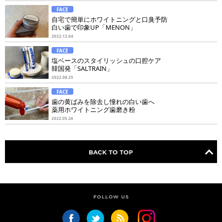
FACE
自宅で簡単にホワイトニングと口臭予防
白い歯で印象UP「MENON」
2022.12.04
FACE
塩ベースのスタイリッシュの口腔ケア
韓国発「SALTRAIN」
2022.08.25
FACE
歯の黄ばみを除去し憧れの白い歯へ
薬用ホワイトニング歯磨き粉
2022.05.26