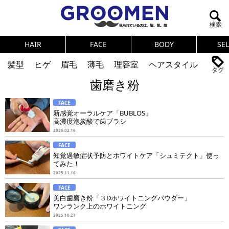
HAIR
FACE
BODY
SE
髪型
ヒゲ
眉毛
薄毛
理容室
ヘアスタイル
歯磨き粉
ヘアカタログ
体臭
ニオイ
連載
FACE
メンズコスメ
NEWS
PICK UP
筋肉
女の本音
新感覚オーラルケア「BUBLOS」
高濃度泡炭酸で歯ブラシ
テストステロン
海外セレブ
眉毛
メタボ
2026.02.16
FACE
健康
スキンケア
食事
調査結果
知覚過敏症状予防とホワイトケア「シュミテクト」使っ
てみた！
2025.11.16
トレーニング
好印象な男
頭皮ケア
FACE
美白歯磨き粉「３Dホワイトニングパウダー」
ダイエット
理容室
ワンランク上のホワイトニング
2025.10.27