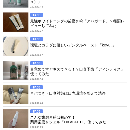
ュ）」
歯垢しっかり除去」
2024.07.14
FACE
最強ホワイトニングの歯磨き粉「アパガード」２種類レ
ビューしてみた
2024.02.27
FACE
環境とカラダに優しいデンタルペースト「koyuji」
2023.10.07
FACE
目覚めてすぐキスできる！？口臭予防「ディンティス」
使ってみた
2023.09.14
FACE
ネバつき・口臭対策は口内環境を整えて洗浄
2023.06.24
FACE
こんな歯磨き粉は初めて！
薬用歯磨きジェル「DR.APATITE」使ってみた
2023.03.09