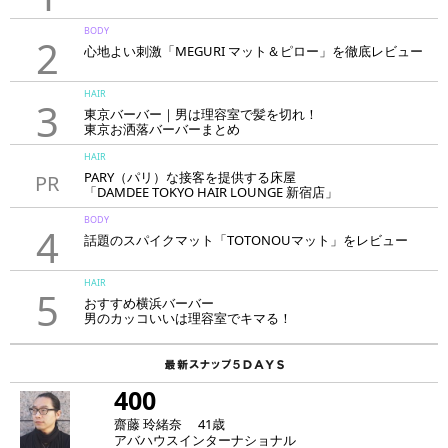
BODY
2
心地よい刺激「MEGURI マット＆ピロー」を徹底レビュー
HAIR
3
東京バーバー｜男は理容室で髪を切れ！
東京お洒落バーバーまとめ
HAIR
PARY（パリ）な接客を提供する床屋
PR
「DAMDEE TOKYO HAIR LOUNGE 新宿店」
BODY
4
話題のスパイクマット「TOTONOUマット」をレビュー
HAIR
5
おすすめ横浜バーバー
男のカッコいいは理容室でキマる！
400
齋藤 玲緒奈 41歳
アバハウスインターナショナル