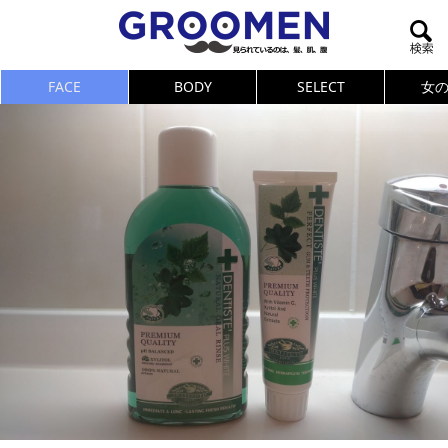
FACE
BODY
SELECT
女