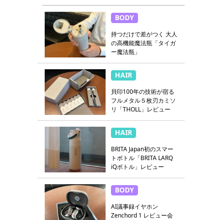
BODY
持つだけで差がつく 大人
の高機能魔法瓶「タイガ
ー魔法瓶」
HAIR
貝印100年の技術が宿る
フルメタル５枚刃カミソ
リ「THOLL」レビュー
HAIR
BRITA Japan初のスマー
トボトル「BRITA LARQ
iQボトル」レビュー
BODY
AI議事録イヤホン
Zenchord 1 レビュー会