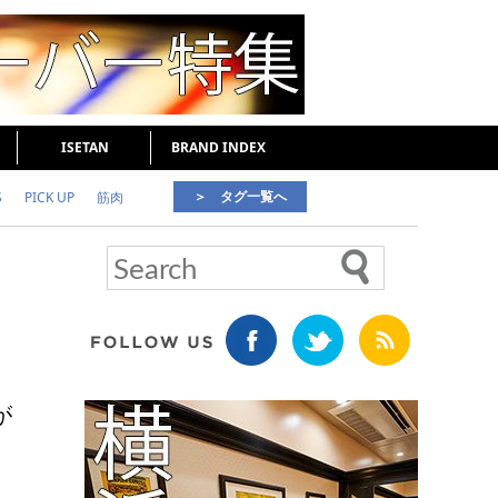
ISETAN
BRAND INDEX
＞ タグ一覧へ
S
PICK UP
筋肉
好印象な男
頭皮ケア
が