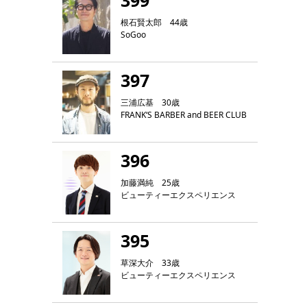
399
根石賢太郎 44歳
SoGoo
397
三浦広基 30歳
FRANK‘S BARBER and BEER CLUB
396
加藤満純 25歳
ビューティーエクスペリエンス
395
草深大介 33歳
ビューティーエクスペリエンス