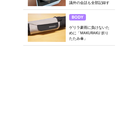
議外の会話も全部記録す
る
BODY
ゲリラ豪雨に負けないた
めに「MAKURAKU 折り
たたみ傘」