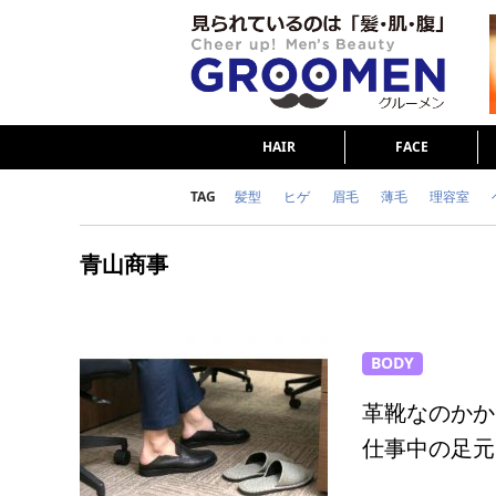
HAIR
FACE
TAG
髪型
ヒゲ
眉毛
薄毛
理容室
女の本音
テストステロン
海外セレブ
青山商事
ダイエット
理容室
BODY
革靴なのかか
仕事中の足元