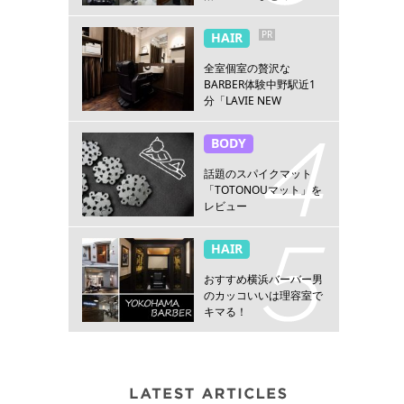
PR
HAIR
全室個室の贅沢な
BARBER体験中野駅近1
分「LAVIE NEW
STANDARD BARBER 中
野」
BODY
話題のスパイクマット
「TOTONOUマット」を
レビュー
HAIR
おすすめ横浜バーバー男
のカッコいいは理容室で
キマる！