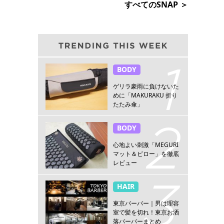
すべてのSNAP ＞
BODY
ゲリラ豪雨に負けないた
めに「MAKURAKU 折り
たたみ傘」
BODY
心地よい刺激「MEGURI
マット＆ピロー」を徹底
レビュー
HAIR
東京バーバー｜男は理容
室で髪を切れ！東京お洒
落バーバーまとめ