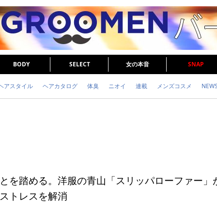
BODY
SELECT
女の本音
SNAP
ヘアスタイル
ヘアカタログ
体臭
ニオイ
連載
メンズコスメ
NEW
眉毛
メタボ
健康
スキンケア
食事
調査結果
トレーニング
とを踏める。洋服の青山「スリッパローファー」
ストレスを解消