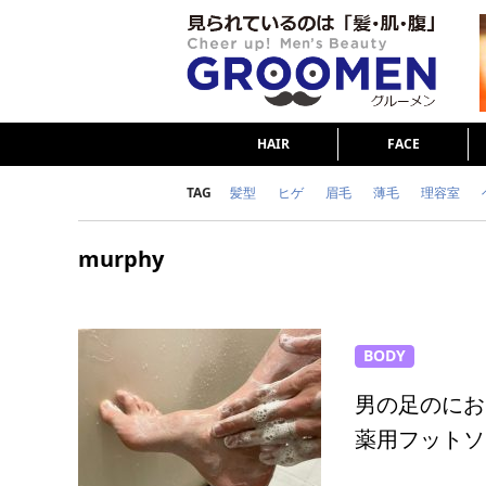
HAIR
FACE
TAG
髪型
ヒゲ
眉毛
薄毛
理容室
女の本音
テストステロン
海外セレブ
murphy
ダイエット
理容室
BODY
男の足のにお
薬用フットソ