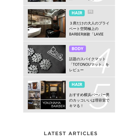
PR
HAIR
３席だけの大人のプライ
ベート空間極上の
BARBER体験「LAVIE
NEW STANDARD
BARBER HANARE新宿
BODY
店」
話題のスパイクマット
「TOTONOUマット」を
レビュー
HAIR
おすすめ横浜バーバー男
のカッコいいは理容室で
キマる！