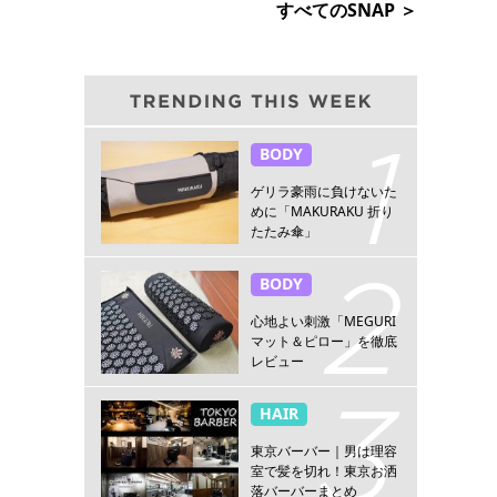
すべてのSNAP ＞
BODY
ゲリラ豪雨に負けないた
めに「MAKURAKU 折り
たたみ傘」
BODY
心地よい刺激「MEGURI
マット＆ピロー」を徹底
レビュー
HAIR
東京バーバー｜男は理容
室で髪を切れ！東京お洒
落バーバーまとめ