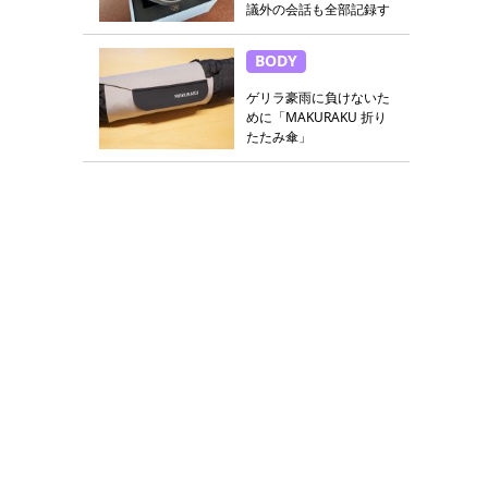
議外の会話も全部記録す
る
BODY
ゲリラ豪雨に負けないた
めに「MAKURAKU 折り
たたみ傘」