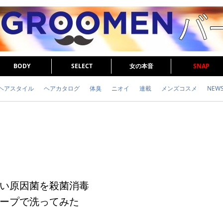
BODY
SELECT
女の本音
SNAP
ヘアスタイル
ヘアカタログ
体臭
ニオイ
連載
メンズコスメ
NEW
眉毛
メタボ
健康
スキンケア
食事
調査結果
トレーニング
い原因菌を殺菌消毒
ープで洗ってみた