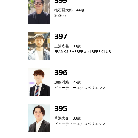
399
根石賢太郎 44歳
SoGoo
397
三浦広基 30歳
FRANK‘S BARBER and BEER CLUB
396
加藤満純 25歳
ビューティーエクスペリエンス
395
草深大介 33歳
ビューティーエクスペリエンス