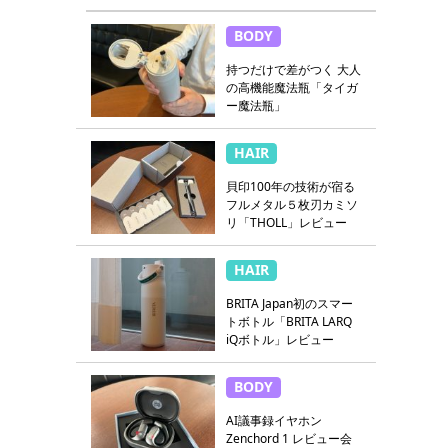
BODY
持つだけで差がつく 大人
の高機能魔法瓶「タイガ
ー魔法瓶」
HAIR
貝印100年の技術が宿る
フルメタル５枚刃カミソ
リ「THOLL」レビュー
HAIR
BRITA Japan初のスマー
トボトル「BRITA LARQ
iQボトル」レビュー
BODY
AI議事録イヤホン
Zenchord 1 レビュー会