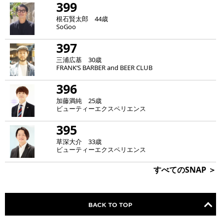
399
根石賢太郎 44歳
SoGoo
397
三浦広基 30歳
FRANK‘S BARBER and BEER CLUB
396
加藤満純 25歳
ビューティーエクスペリエンス
395
草深大介 33歳
ビューティーエクスペリエンス
すべてのSNAP ＞