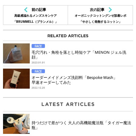
前の記事
次の記事
高級感溢れるメンズスキンケア
オーガニックコットングンゼ肌着レポ
「BRUMMELL（ブランメル）」
「やさしく発熱するコットン」
FACE
毛穴汚れ・角栓を落とし時短ケア「MENON ジェル洗
顔」
2023.01.01
FACE
オーダーメイドメンズ洗顔料「Bespoke Wash」
早速オーダーしてみた
2022.12.20
持つだけで差がつく 大人の高機能魔法瓶「タイガー魔法
瓶」