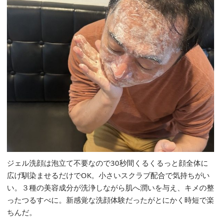
ジェル洗顔は泡立て不要なので30秒間くるくるっと顔全体に
広げ馴染ませるだけでOK。小さいスクラブ配合で気持ちがい
い。３種の美容成分が洗浄しながら肌へ潤いを与え、キメの整
ったつるすべに。新感覚な洗顔体験だったがとにかく時短で楽
ちんだ。