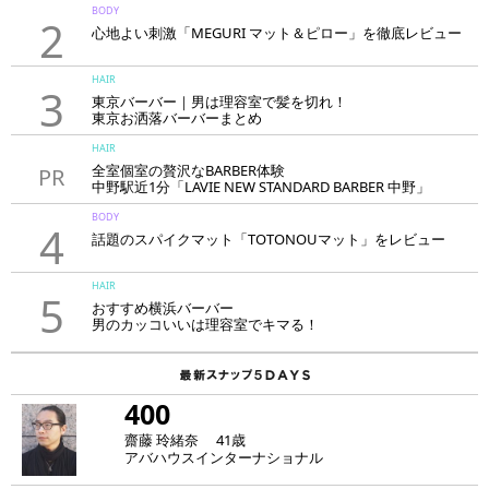
BODY
2
心地よい刺激「MEGURI マット＆ピロー」を徹底レビュー
HAIR
3
東京バーバー｜男は理容室で髪を切れ！
東京お洒落バーバーまとめ
HAIR
全室個室の贅沢なBARBER体験
PR
中野駅近1分「LAVIE NEW STANDARD BARBER 中野」
BODY
4
話題のスパイクマット「TOTONOUマット」をレビュー
HAIR
5
おすすめ横浜バーバー
男のカッコいいは理容室でキマる！
400
齋藤 玲緒奈 41歳
アバハウスインターナショナル