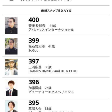
400
齋藤 玲緒奈 41歳
アバハウスインターナショナル
399
根石賢太郎 44歳
SoGoo
397
三浦広基 30歳
FRANK‘S BARBER and BEER CLUB
396
加藤満純 25歳
ビューティーエクスペリエンス
395
草深大介 33歳