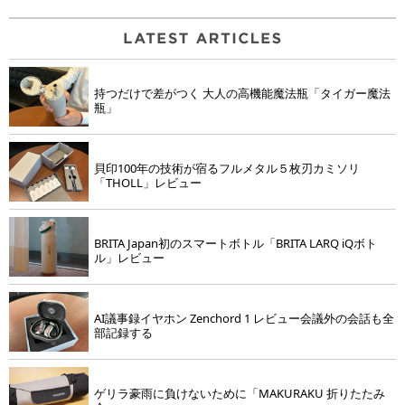
持つだけで差がつく 大人の高機能魔法瓶「タイガー魔法
瓶」
貝印100年の技術が宿るフルメタル５枚刃カミソリ
「THOLL」レビュー
BRITA Japan初のスマートボトル「BRITA LARQ iQボト
ル」レビュー
AI議事録イヤホン Zenchord 1 レビュー会議外の会話も全
部記録する
ゲリラ豪雨に負けないために「MAKURAKU 折りたたみ