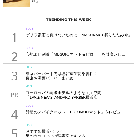
傘」
BODY
1
ゲリラ豪雨に負けないために「MAKURAKU 折りたたみ傘」
BODY
2
心地よい刺激「MEGURI マット＆ピロー」を徹底レビュー
HAIR
3
東京バーバー｜男は理容室で髪を切れ！
東京お洒落バーバーまとめ
HAIR
ヨーロッパの高級ホテルのような大人空間
PR
「LAVIE NEW STANDARD BARBER横浜店」
BODY
4
話題のスパイクマット「TOTONOUマット」をレビュー
HAIR
5
おすすめ横浜バーバー
男のカッコいいは理容室でキマる！