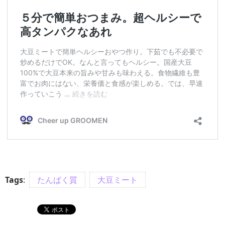
Tags
:
たんぱく質
大豆ミート