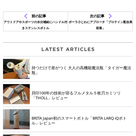
前の記事
次の記事
アウトドアやスポーツの水分補給にハンドル付
ポーラ小じわにアプローチ「プロテイン配合美
きステンレスボトル
容液」
持つだけで差がつく 大人の高機能魔法瓶「タイガー魔法
瓶」
貝印100年の技術が宿るフルメタル５枚刃カミソリ
「THOLL」レビュー
BRITA Japan初のスマートボトル「BRITA LARQ iQボト
ル」レビュー