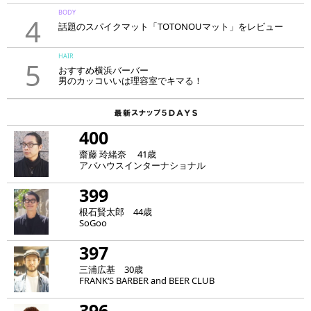
BODY
4
話題のスパイクマット「TOTONOUマット」をレビュー
HAIR
5
おすすめ横浜バーバー
男のカッコいいは理容室でキマる！
400
齋藤 玲緒奈 41歳
アバハウスインターナショナル
399
根石賢太郎 44歳
SoGoo
397
三浦広基 30歳
FRANK‘S BARBER and BEER CLUB
396