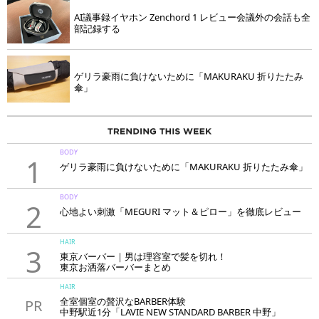
AI議事録イヤホン Zenchord 1 レビュー会議外の会話も全
部記録する
ゲリラ豪雨に負けないために「MAKURAKU 折りたたみ
傘」
BODY
1
ゲリラ豪雨に負けないために「MAKURAKU 折りたたみ傘」
BODY
2
心地よい刺激「MEGURI マット＆ピロー」を徹底レビュー
HAIR
3
東京バーバー｜男は理容室で髪を切れ！
東京お洒落バーバーまとめ
HAIR
全室個室の贅沢なBARBER体験
PR
中野駅近1分「LAVIE NEW STANDARD BARBER 中野」