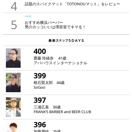
4
話題のスパイクマット「TOTONOUマット」をレビュー
HAIR
5
おすすめ横浜バーバー
男のカッコいいは理容室でキマる！
400
齋藤 玲緒奈 41歳
アバハウスインターナショナル
399
根石賢太郎 44歳
SoGoo
397
三浦広基 30歳
FRANK‘S BARBER and BEER CLUB
396
加藤満純 25歳