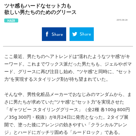
ツヤ感もハードなセット力も
欲しい男たちのためのグリース
HAIR
2015.08.28
ここ最近、男たちのヘアトレンドは“濡れたようなツヤ感”がキ
ーワード。これまでワックス派だった男たちも、ジェルやポマ
ード、グリースに再び注目し始め、“ツヤ感”と同時に、“セット
力”を実現するスタイリング剤が待ち望まれていた。
そんな中、男性化粧品メーカーでおなじみのマンダムから、ま
さに男たちが求めていた“ツヤ感”と“セット力”を実現させた
「ギャツビー スタイリンググリース」（全2種 各100g 800円
／35g 300円・税抜）が8月24日に発売となった。2タイプ展
開で、塗った後にアレンジの効きやすい「クラシカルアレン
ジ」とハードにガッチリ固める「ルードロック」である。