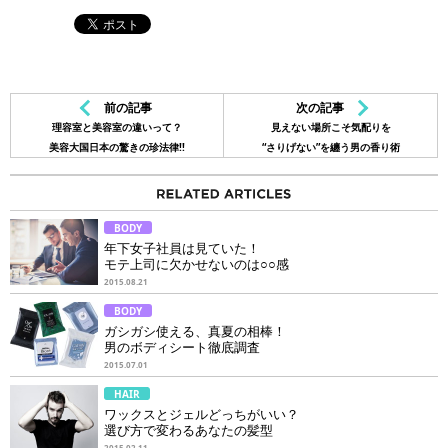
前の記事
次の記事
理容室と美容室の違いって？
見えない場所こそ気配りを
美容大国日本の驚きの珍法律!!
“さりげない”を纏う男の香り術
BODY
年下女子社員は見ていた！
モテ上司に欠かせないのは○○感
2015.08.21
BODY
ガシガシ使える、真夏の相棒！
男のボディシート徹底調査
2015.07.01
HAIR
ワックスとジェルどっちがいい？
選び方で変わるあなたの髪型
2015.02.11