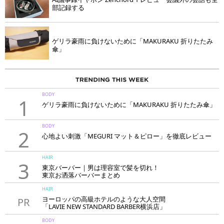
部記録する
ゲリラ豪雨に負けないために「MAKURAKU 折りたたみ
傘」
BODY
1
ゲリラ豪雨に負けないために「MAKURAKU 折りたたみ傘」
BODY
2
心地よい刺激「MEGURI マット＆ピロー」を徹底レビュー
HAIR
3
東京バーバー｜男は理容室で髪を切れ！
東京お洒落バーバーまとめ
HAIR
ヨーロッパの高級ホテルのような大人空間
PR
「LAVIE NEW STANDARD BARBER横浜店」
BODY