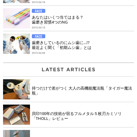
2015.04.16
FACE
あなたはいくつ当てはまる？
歯磨き習慣4つのNG
2015.04.13
FACE
歯磨きしているのにムシ歯に…!?
最近よく聞く「初期ムシ歯」とは
2015.04.06
持つだけで差がつく 大人の高機能魔法瓶「タイガー魔法
瓶」
貝印100年の技術が宿るフルメタル５枚刃カミソリ
「THOLL」レビュー