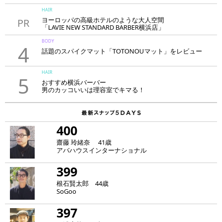
HAIR
ヨーロッパの高級ホテルのような大人空間
PR
「LAVIE NEW STANDARD BARBER横浜店」
BODY
4
話題のスパイクマット「TOTONOUマット」をレビュー
HAIR
5
おすすめ横浜バーバー
男のカッコいいは理容室でキマる！
400
齋藤 玲緒奈 41歳
アバハウスインターナショナル
399
根石賢太郎 44歳
SoGoo
397