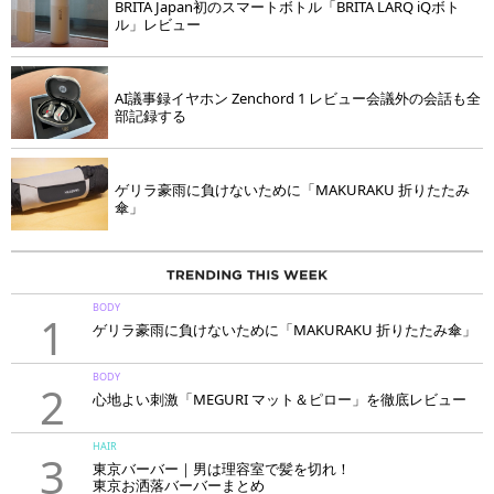
BRITA Japan初のスマートボトル「BRITA LARQ iQボト
ル」レビュー
AI議事録イヤホン Zenchord 1 レビュー会議外の会話も全
部記録する
ゲリラ豪雨に負けないために「MAKURAKU 折りたたみ
傘」
BODY
1
ゲリラ豪雨に負けないために「MAKURAKU 折りたたみ傘」
BODY
2
心地よい刺激「MEGURI マット＆ピロー」を徹底レビュー
HAIR
3
東京バーバー｜男は理容室で髪を切れ！
東京お洒落バーバーまとめ