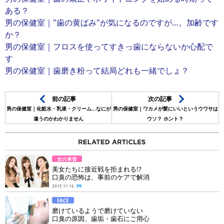
ある？
男の保健室｜"歯の黄ばみ"が気になるのですが…。加齢です
か？
男の保健室｜フロスを使ってすきっ歯にならないか心配で
す
男の保健室｜歯磨き粉って結局どれも一緒でしょ？
前の記事
次の記事
男の保健室｜化粧水・乳液・クリーム…なにが
男の保健室｜ワカメが髪にいいというウワサは
違うのかわかりません
ウソ？ ホント？
女の本音
美女たちに接近戦を拒まれる!?
口臭の恐怖は、事前のケアで解消
2015.11.16
PR
FACE
磨けているようで磨けていない
口臭の原因、歯垢・歯石にご用心