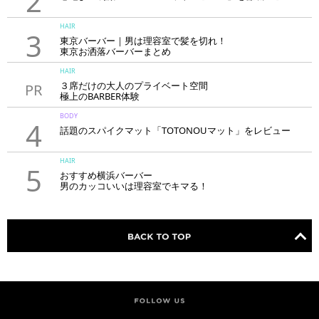
2
HAIR
3
東京バーバー｜男は理容室で髪を切れ！
東京お洒落バーバーまとめ
HAIR
３席だけの大人のプライベート空間
PR
極上のBARBER体験
「LAVIE NEW STANDARD BARBER HANARE新宿店」
BODY
4
話題のスパイクマット「TOTONOUマット」をレビュー
HAIR
5
おすすめ横浜バーバー
男のカッコいいは理容室でキマる！