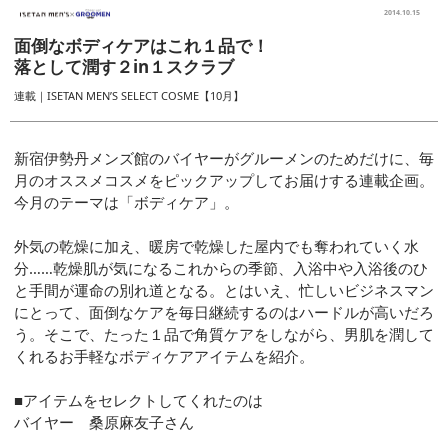
2014.10.15
面倒なボディケアはこれ１品で！
落として潤す２in１スクラブ
連載｜ISETAN MEN’S SELECT COSME【10月】
新宿伊勢丹メンズ館のバイヤーがグルーメンのためだけに、毎
月のオススメコスメをピックアップしてお届けする連載企画。
今月のテーマは「ボディケア」。
外気の乾燥に加え、暖房で乾燥した屋内でも奪われていく水
分……乾燥肌が気になるこれからの季節、入浴中や入浴後のひ
と手間が運命の別れ道となる。とはいえ、忙しいビジネスマン
にとって、面倒なケアを毎日継続するのはハードルが高いだろ
う。そこで、たった１品で角質ケアをしながら、男肌を潤して
くれるお手軽なボディケアアイテムを紹介。
■アイテムをセレクトしてくれたのは
バイヤー 桑原麻友子さん