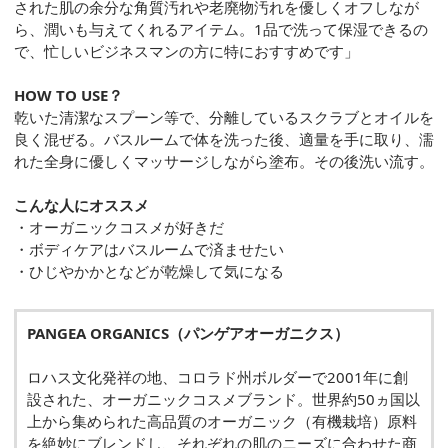
された肌の余分な角質汚れや老廃物汚れを優しくオフしなが
ら、潤いも与えてくれるアイテム。1品で洗って保湿できるの
で、忙しいビジネスマンの方に特におすすめです」
HOW TO USE？
乾いた清潔なスプーン等で、分離しているスクラブとオイルを
良く混ぜる。バスルームで体を洗った後、適量を手に取り、濡
れた全身に優しくマッサージしながら塗布。その後洗い流す。
こんな人にオススメ
・オーガニックコスメが好きだ
・ボディケアはバスルームで済ませたい
・ひじやかかとなどが乾燥して気になる
PANGEA ORGANICS（パンゲアオーガニクス）
ロハス文化発祥の地、コロラド州ボルダーで2001年に創
設された、オーガニックコスメブランド。世界約50ヵ国以
上から集められた高品質のオーガニック（有機栽培）原料
を絶妙にブレンドし、それぞれの肌のニーズに合わせた商