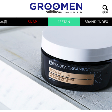
の本音
SNAP
ISETAN
BRAND INDEX