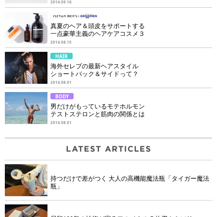
2014.09.16
真夏のヘア＆頭皮をサポートする
一点豪華主義のヘアケアコスメ３
2014.08.15
HAIR
海外セレブの最新ヘアスタイル
ショートバック＆サイドって？
2014.08.01
BODY
男だけがもっているモテホルモン
テストステロンと筋肉の関係とは
2014.08.01
持つだけで差がつく 大人の高機能魔法瓶「タイガー魔法
瓶」