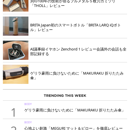
貝印100年の技術が宿るフルメタル５枚刃カミソリ
「THOLL」レビュー
BRITA Japan初のスマートボトル「BRITA LARQ iQボト
ル」レビュー
AI議事録イヤホン Zenchord 1 レビュー会議外の会話も全
部記録する
ゲリラ豪雨に負けないために「MAKURAKU 折りたたみ
傘」
BODY
1
ゲリラ豪雨に負けないために「MAKURAKU 折りたたみ傘」
BODY
心地よい刺激「MEGURI マット＆ピロー」を徹底レビュー