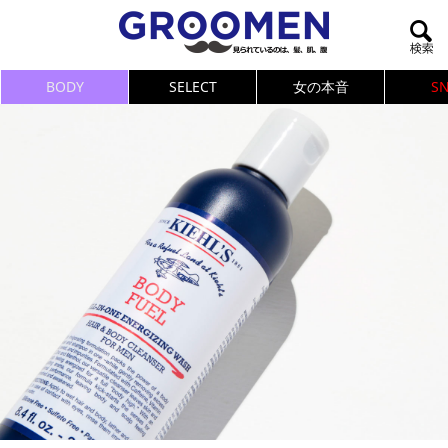
BODY
SELECT
女の本音
S