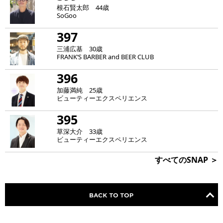
根石賢太郎 44歳
SoGoo
397
三浦広基 30歳
FRANK‘S BARBER and BEER CLUB
396
加藤満純 25歳
ビューティーエクスペリエンス
395
草深大介 33歳
ビューティーエクスペリエンス
すべてのSNAP ＞