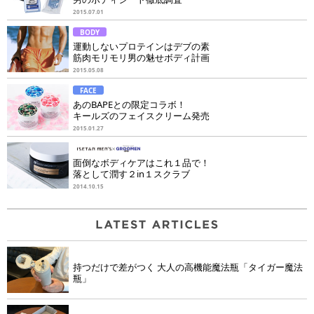
2015.07.01
BODY
運動しないプロテインはデブの素
筋肉モリモリ男の魅せボディ計画
2015.05.08
FACE
あのBAPEとの限定コラボ！
キールズのフェイスクリーム発売
2015.01.27
面倒なボディケアはこれ１品で！
落として潤す２in１スクラブ
2014.10.15
持つだけで差がつく 大人の高機能魔法瓶「タイガー魔法
瓶」