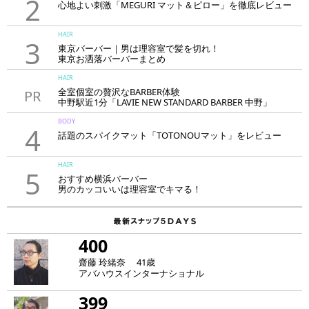
2
心地よい刺激「MEGURI マット＆ピロー」を徹底レビュー
HAIR
3
東京バーバー｜男は理容室で髪を切れ！
東京お洒落バーバーまとめ
HAIR
全室個室の贅沢なBARBER体験
PR
中野駅近1分「LAVIE NEW STANDARD BARBER 中野」
BODY
4
話題のスパイクマット「TOTONOUマット」をレビュー
HAIR
5
おすすめ横浜バーバー
男のカッコいいは理容室でキマる！
400
齋藤 玲緒奈 41歳
アバハウスインターナショナル
399