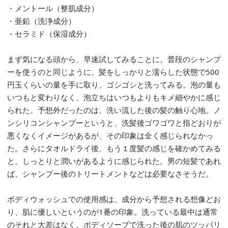
・メントール（整肌成分）
・亜鉛（洗浄成分）
・セラミド（保湿成分）
まず気になる頭から、早速試してみることに。普段のシャンプ
ーを使うのと同じように、髪をしっかりと濡らした状態で500
円玉くらいの量を手に取り、ゴシゴシと洗ってみる。泡の量も
いつもと変わりなく、泡立ちはいつもよりもキメ細やかに感じ
られた。予想外だったのは、洗い流した後の髪の触り心地。ノ
ンシリコンシャンプーというと、洗髪後ゴワゴワと指どおりが
悪くなくイメージがあるが、その印象は全く感じられなかっ
た。さらにタオルドライ後、もう１度髪の感じを確かめてみる
と、しっとりと潤いがあるように感じられた。男の短髪であれ
ば、シャンプー後のトリートメントなどは必要なさそうだ。
ボディウォッシュでの使用感は、成分から予想される想像どお
り、肌に優しいというのが1番の印象。洗っている最中は通常
のそれと大差はなく、ボディソープで洗った後の肌のツッパリ