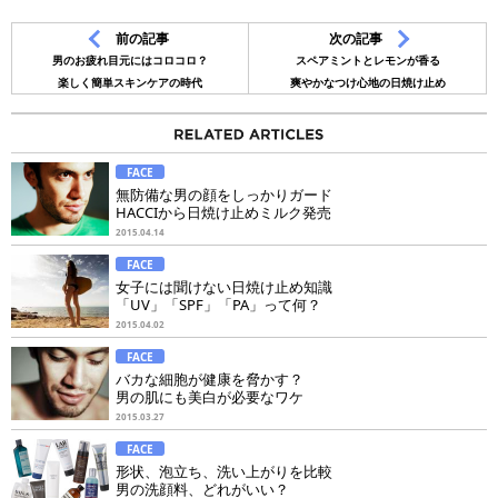
前の記事
次の記事
男のお疲れ目元にはコロコロ？
スペアミントとレモンが香る
楽しく簡単スキンケアの時代
爽やかなつけ心地の日焼け止め
FACE
無防備な男の顔をしっかりガード
HACCIから日焼け止めミルク発売
2015.04.14
FACE
女子には聞けない日焼け止め知識
「UV」「SPF」「PA」って何？
2015.04.02
FACE
バカな細胞が健康を脅かす？
男の肌にも美白が必要なワケ
2015.03.27
FACE
形状、泡立ち、洗い上がりを比較
男の洗顔料、どれがいい？