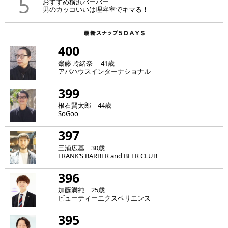
5
おすすめ横浜バーバー
男のカッコいいは理容室でキマる！
400
齋藤 玲緒奈 41歳
アバハウスインターナショナル
399
根石賢太郎 44歳
SoGoo
397
三浦広基 30歳
FRANK‘S BARBER and BEER CLUB
396
加藤満純 25歳
ビューティーエクスペリエンス
395