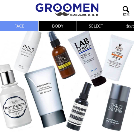
FACE
BODY
SELECT
女