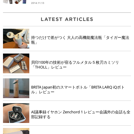
2014.11.13
持つだけで差がつく 大人の高機能魔法瓶「タイガー魔法
瓶」
貝印100年の技術が宿るフルメタル５枚刃カミソリ
「THOLL」レビュー
BRITA Japan初のスマートボトル「BRITA LARQ iQボト
ル」レビュー
AI議事録イヤホン Zenchord 1 レビュー会議外の会話も全
部記録する