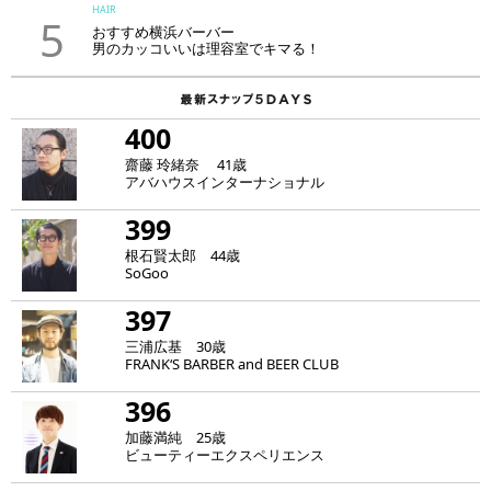
HAIR
5
おすすめ横浜バーバー
男のカッコいいは理容室でキマる！
400
齋藤 玲緒奈 41歳
アバハウスインターナショナル
399
根石賢太郎 44歳
SoGoo
397
三浦広基 30歳
FRANK‘S BARBER and BEER CLUB
396
加藤満純 25歳
ビューティーエクスペリエンス