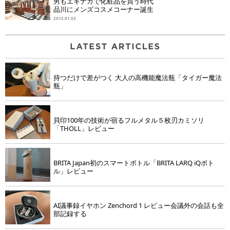
男もエキナカで化粧品を買う時代
品川にメンズコスメコーナー誕生
2015.01.03
持つだけで差がつく 大人の高機能魔法瓶「タイガー魔法
瓶」
貝印100年の技術が宿るフルメタル５枚刃カミソリ
「THOLL」レビュー
BRITA Japan初のスマートボトル「BRITA LARQ iQボト
ル」レビュー
AI議事録イヤホン Zenchord 1 レビュー会議外の会話も全
部記録する