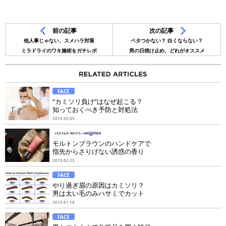
前の記事
次の記事
他人事じゃない、スメハラ対策
ベタつかない？ 白くならない？
ミラドライのワキ施術をガチレポ
男の日焼け止め、どれがオススメ
FACE
“カミソリ負け”はなぜ起こる？
知っておくべき予防と対処法
2015.03.05
モルトンブラウンのハンドケアで
指先からさりげない誘惑の香り
2015.02.23
FACE
やり過ぎ眉の原因はカミソリ？
男は太い毛のみハサミでカット
2015.01.19
FACE