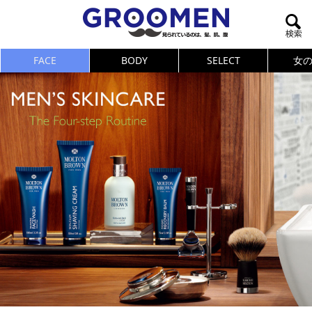
FACE
BODY
SELECT
女