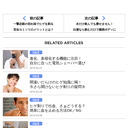
前の記事
次の記事
一撃必殺の切れ味でヒゲを剃る
水だけ飲んでも痩せません！
安全カミソリのメリットとは？
白湯なら飲むだけで燃焼ボディに
FACE
進化、多様化する機能に注目！
自分に合った電気シェーバー選び
2015.02.27
FACE
間違いだらけのヒゲ知識に喝！
今さら聞けないヒゲ剃りの疑問８
2015.02.26
FACE
ヒゲ剃りで出血、さぁどうする？
簡単に血を止める方法OK／NG
2015.02.09
FACE