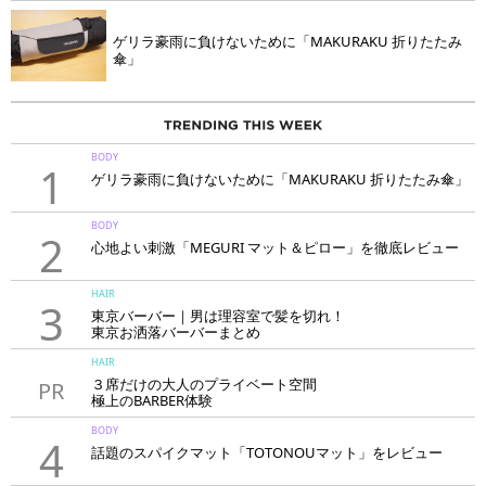
ゲリラ豪雨に負けないために「MAKURAKU 折りたたみ
傘」
BODY
1
ゲリラ豪雨に負けないために「MAKURAKU 折りたたみ傘」
BODY
2
心地よい刺激「MEGURI マット＆ピロー」を徹底レビュー
HAIR
3
東京バーバー｜男は理容室で髪を切れ！
東京お洒落バーバーまとめ
HAIR
３席だけの大人のプライベート空間
PR
極上のBARBER体験
「LAVIE NEW STANDARD BARBER HANARE新宿店」
BODY
4
話題のスパイクマット「TOTONOUマット」をレビュー