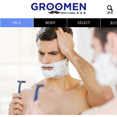
FACE
BODY
SELECT
女