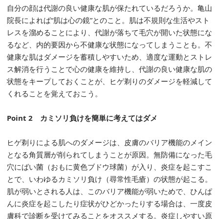
自分の顔は代謝の良い健康な肌が保たれているだろうか。亀山
院長によれば“肌は心の鏡”とのこと。肌は不規則な生活やスト
レスを溜めることにより、代謝が落ちて毛穴が開いた状態にな
るなど、内的要因から不健康な状態になってしまうことも。不
健康な肌はダメージを蓄積しやすいため、適度な運動とストレ
ス解消を行うことで心の健康を維持し、代謝の良い健康な肌の
状態をキープしておくことが、ヒゲ剃りのダメージを軽減して
くれることを覚えておこう。
Point 2 カミソリ負けを簡単に考えてはダメ
ヒゲ剃りによる肌へのダメージは、皮膚のバリア機能のメイン
となる角質層が削られてしまうことが原因。無防備になった毛
穴にばい菌（おもに黄色ブドウ球菌）が入り、炎症を起こすこ
とで、いわゆるカミソリ負け（尋常性毛瘡）の状態が起こる。
肌が弱いとされる人は、このバリア機能が弱いためで、ひんぱ
んに炎症を起こしたり症状がひどかったりする場合は、一度皮
膚科で診断を受けてみることをオススメする。炎症しやすい原