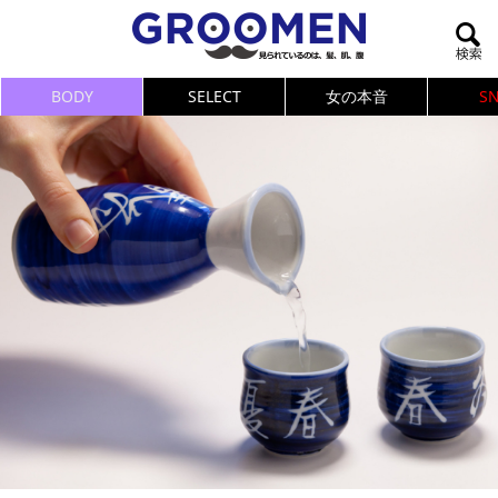
BODY
SELECT
女の本音
S