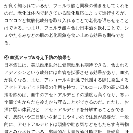
が良く知られているが、フェルラ酸も同様の働きをしてくれる
のだ。老化は体内で起きている酸化反応によって進行するが、
コツコツと抗酸化成分を取り入れることで老化を遅らせること
はできる。つまり、フェルラ酸を含む日本酒を飲むことで、シ
ミやたるみなどの肌の老化現象を食い止める効果も期待でき
る。
④ 血流アップ&冷え予防の効果も
日本酒には、美肌効果以外に健康効果も期待できる。含まれる
アデノシンという成分には血管を拡張させる効果があり、血流
が良くなる。また、アルコールを肝臓で代謝する際に発生する
アセトアルデヒド同様の作用を持つ。アルコール度の高い日本
酒を飲めば、血中のアセトアルデヒドの濃度も高くなり、寒い
季節でもからだを冷えから守ることができるのだ。ただし、お
酒に弱い体質だと、アセトアルデヒドを分解することができ
ず、悪酔いや二日酔いを起こしやすいので注意が必要だ。一般
的に、アセトアルデヒドは頭痛や吐き気などをもたらす有害物
質とみなされている。継続的な大量飲酒は脂肪肝、肝硬変、肝