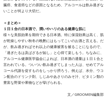
臓癌、食道癌などの原因となるため、アルコールは飲み過ぎな
いことが何より大切だ。
＜まとめ＞
１日１合の日本酒で、潤いやハリのある健康な肌に
様々な美肌効果を期待できる日本酒。特に保湿効果は高く、肌
が乾燥しやすい秋冬の晩酌にはもってこいのお酒と言える。だ
が、飲み過ぎればそれ以上の健康被害を被ることになるので、
「過ぎたるは及ばざるが如し」と心得て楽しもう。ちなみに、
アルコール健康医学協会によれば、日本酒の適量は１日１合と
言われている。ついつい飲み過ぎてしまった人は、せめてアル
コール代謝を促すものをしっかり摂ろう。例えば、水分、ウコ
ン配合のドリンク剤、しじみやあさりのみそ汁、ビタミン類の
豊富な野菜や果物などが挙げられる。
文／GROOMEN編集部