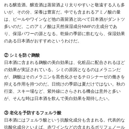
れる醸造酒。醸造酒は蒸留酒より太りやすいと敬遠する人も多
いが、その分、栄養は豊富だ。中でも含まれるアミノ酸の量
は、ビールやワインなど他の蒸留酒と比べて日本酒がダントツ
多いのだ。このアミノ酸は天然保湿成分NMFの主成分であ
り、保湿パワーの源となる。乾燥の季節に飲むなら、保湿効果
のある日本酒がおすすめというわけだ。
② シミを防ぐ麹酸
日本酒に含まれる麹酸の美白効果は、化粧品に配合されるほど
の効果が実証されている。シミの原因となるのはメラニンだ
が、麹酸はそのメラニンを黒色化させるチロシナーゼの働きを
抑える作用を持つのだ。日焼けの季節は夏だけではない。秋の
行楽、スキー場など、紫外線にさらされる機会は意外と多い
が、そんな時は日本酒を飲んで美白効果を期待したい。
③ 老化を予防するフェルラ酸
日本酒にはフェルラ酸という抗酸化成分も含まれる。代表的な
抗酸化成分といえば、赤ワインなどの含まれるポリフェノール