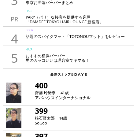
3
東京お洒落バーバーまとめ
HAIR
PARY（パリ）な接客を提供する床屋
PR
「DAMDEE TOKYO HAIR LOUNGE 新宿店」
BODY
4
話題のスパイクマット「TOTONOUマット」をレビュー
HAIR
5
おすすめ横浜バーバー
男のカッコいいは理容室でキマる！
400
齋藤 玲緒奈 41歳
アバハウスインターナショナル
399
根石賢太郎 44歳
SoGoo
397