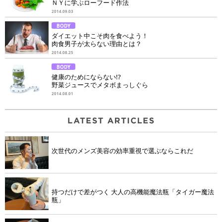
ＮＹに学ぶローフード作法
2014.09.03
BODY
ダイエット中こそ肉を食べよう！
肉食男子が太らない理由とは？
2014.08.25
BODY
健康のためにならない!?
野菜ジュースでメタボまっしぐら
2014.08.01
次世代のメンズ美容の効率重視で選ぶならこれだ
持つだけで差がつく 大人の高機能魔法瓶「タイガー魔法
瓶」