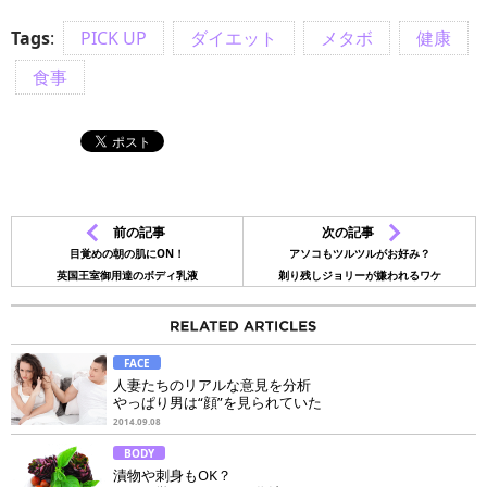
Tags
:
PICK UP
ダイエット
メタボ
健康
食事
前の記事
次の記事
目覚めの朝の肌にON！
アソコもツルツルがお好み？
英国王室御用達のボディ乳液
剃り残しジョリーが嫌われるワケ
FACE
人妻たちのリアルな意見を分析
やっぱり男は“顔”を見られていた
2014.09.08
BODY
漬物や刺身もOK？