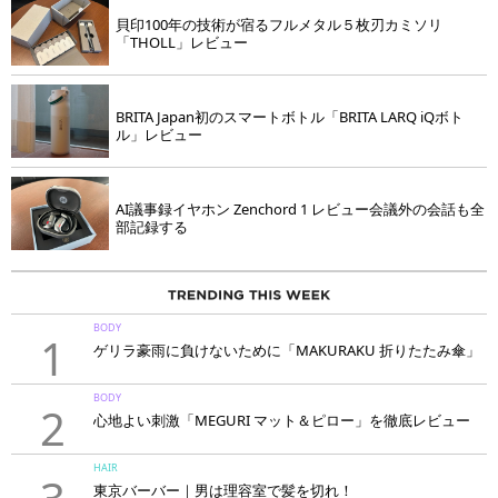
貝印100年の技術が宿るフルメタル５枚刃カミソリ
「THOLL」レビュー
BRITA Japan初のスマートボトル「BRITA LARQ iQボト
ル」レビュー
AI議事録イヤホン Zenchord 1 レビュー会議外の会話も全
部記録する
BODY
1
ゲリラ豪雨に負けないために「MAKURAKU 折りたたみ傘」
BODY
2
心地よい刺激「MEGURI マット＆ピロー」を徹底レビュー
HAIR
東京バーバー｜男は理容室で髪を切れ！