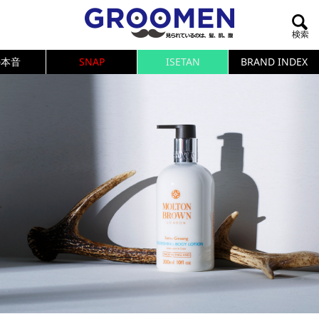
の本音
SNAP
ISETAN
BRAND INDEX