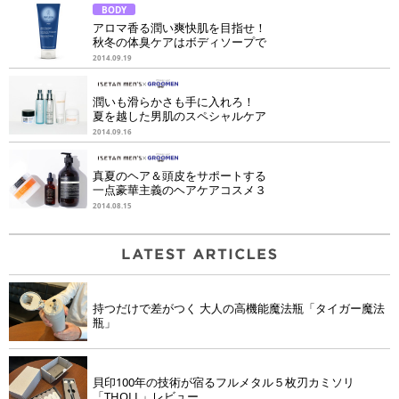
BODY
アロマ香る潤い爽快肌を目指せ！
秋冬の体臭ケアはボディソープで
2014.09.19
潤いも滑らかさも手に入れろ！
夏を越した男肌のスペシャルケア
2014.09.16
真夏のヘア＆頭皮をサポートする
一点豪華主義のヘアケアコスメ３
2014.08.15
持つだけで差がつく 大人の高機能魔法瓶「タイガー魔法
瓶」
貝印100年の技術が宿るフルメタル５枚刃カミソリ
「THOLL」レビュー