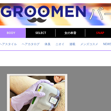
BODY
SELECT
女の本音
SNAP
ヘアスタイル
ヘアカタログ
体臭
ニオイ
連載
メンズコスメ
NEW
眉毛
メタボ
健康
スキンケア
食事
調査結果
トレーニング