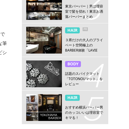
東京バーバー｜男は理容
室で髪を切れ！東京お洒
落バーバーまとめ
PR
HAIR
すで
３席だけの大人のプライ
な筆
ベート空間極上の
BARBER体験「LAVIE
ビシ
NEW STANDARD
BARBER HANARE新宿
BODY
店」
話題のスパイクマット
「TOTONOUマット」を
レビュー
HAIR
おすすめ横浜バーバー男
のカッコいいは理容室で
キマる！