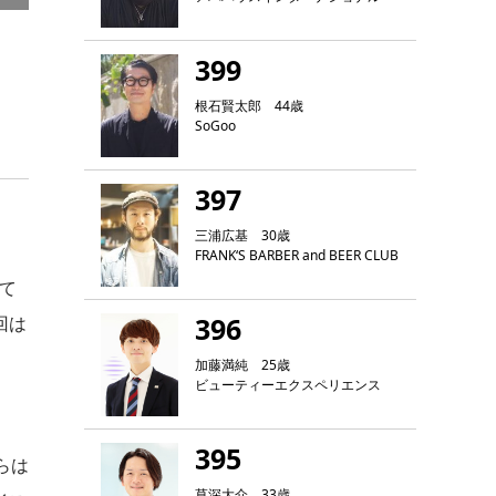
399
根石賢太郎 44歳
SoGoo
397
三浦広基 30歳
FRANK‘S BARBER and BEER CLUB
て
396
回は
加藤満純 25歳
ビューティーエクスペリエンス
395
らは
草深大介 33歳