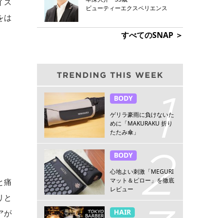
イス
ビューティーエクスペリエンス
をは
すべてのSNAP ＞
BODY
ゲリラ豪雨に負けないた
めに「MAKURAKU 折り
たたみ傘」
BODY
心地よい刺激「MEGURI
マット＆ピロー」を徹底
と痛
レビュー
リと
HAIR
アが