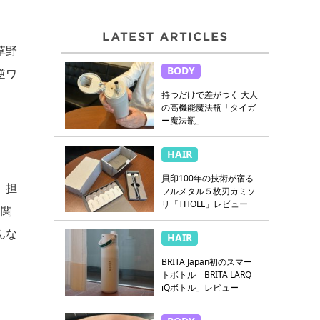
草野
BODY
逆ワ
持つだけで差がつく 大人
の高機能魔法瓶「タイガ
ー魔法瓶」
HAIR
貝印100年の技術が宿る
 担
フルメタル５枚刃カミソ
リ「THOLL」レビュー
に関
んな
HAIR
BRITA Japan初のスマー
トボトル「BRITA LARQ
iQボトル」レビュー