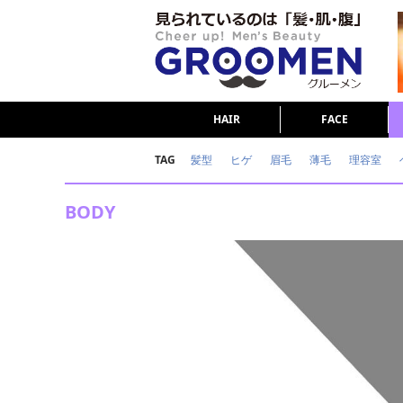
HAIR
FACE
TAG
髪型
ヒゲ
眉毛
薄毛
理容室
女の本音
テストステロン
海外セレブ
BODY
ダイエット
理容室