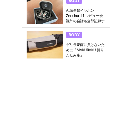
BODY
AI議事録イヤホン
Zenchord 1 レビュー会
議外の会話も全部記録す
る
BODY
ゲリラ豪雨に負けないた
めに「MAKURAKU 折り
たたみ傘」
。