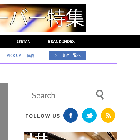
ISETAN
BRAND INDEX
＞ タグ一覧へ
S
PICK UP
筋肉
好印象な男
頭皮ケア