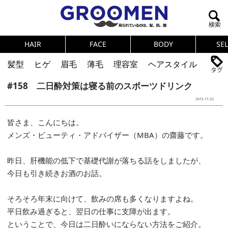
HAIR
FACE
BODY
SE
髪型
ヒゲ
眉毛
薄毛
理容室
ヘアスタイル
#158 二日酔対策は寝る前のスポーツドリンク
ヘアカタログ
体臭
ニオイ
連載
2015.11.22
メンズコスメ
NEWS
PICK UP
筋肉
女の本音
皆さま、こんにちは。
テストステロン
海外セレブ
眉毛
メタボ
メンズ・ビューティ・アドバイザー（MBA）の齋藤です。
健康
スキンケア
食事
調査結果
昨日、肝機能の低下で基礎代謝が落ちる話をしましたが、
今日も引き続きお酒のお話。
トレーニング
好印象な男
頭皮ケア
ダイエット
理容室
そろそろ年末に向けて、飲みの席も多くなりますよね。
平日飲み過ぎると、翌日の仕事に支障が出ます。
ということで、今日は二日酔いにならない方法をご紹介。