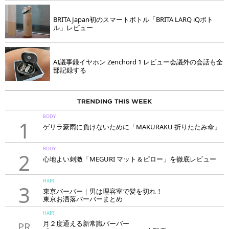
BRITA Japan初のスマートボトル「BRITA LARQ iQボト
ル」レビュー
AI議事録イヤホン Zenchord 1 レビュー会議外の会話も全
部記録する
BODY
1
ゲリラ豪雨に負けないために「MAKURAKU 折りたたみ傘」
BODY
2
心地よい刺激「MEGURI マット＆ピロー」を徹底レビュー
HAIR
3
東京バーバー｜男は理容室で髪を切れ！
東京お洒落バーバーまとめ
HAIR
月２度通える新常識バーバー
PR