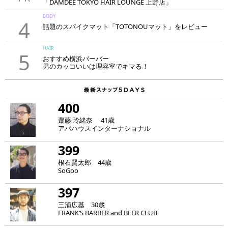
「DAMDEE TOKYO HAIR LOUNGE 上野店」
BODY
4
話題のスパイクマット「TOTONOUマット」をレビュー
HAIR
5
おすすめ横浜バーバー
男のカッコいいは理容室でキマる！
400
齋藤 玲緒奈 41歳
アバハウスインターナショナル
399
根石賢太郎 44歳
SoGoo
397
三浦広基 30歳
FRANK‘S BARBER and BEER CLUB