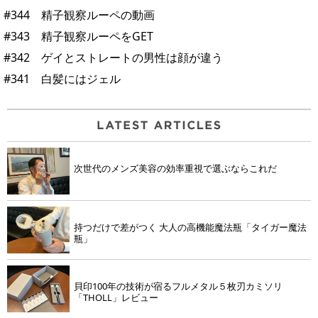
#344 精子観察ルーペの動画
#343 精子観察ルーペをGET
#342 ゲイとストレートの男性は顔が違う
#341 白髪にはジェル
次世代のメンズ美容の効率重視で選ぶならこれだ
持つだけで差がつく 大人の高機能魔法瓶「タイガー魔法
瓶」
貝印100年の技術が宿るフルメタル５枚刃カミソリ
「THOLL」レビュー