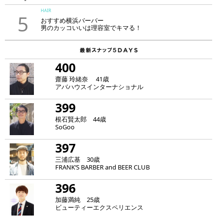
HAIR
5
おすすめ横浜バーバー
男のカッコいいは理容室でキマる！
400
齋藤 玲緒奈 41歳
アバハウスインターナショナル
399
根石賢太郎 44歳
SoGoo
397
三浦広基 30歳
FRANK‘S BARBER and BEER CLUB
396
加藤満純 25歳
ビューティーエクスペリエンス