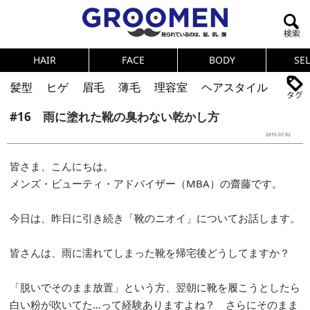
HAIR
FACE
BODY
SE
髪型
ヒゲ
眉毛
薄毛
理容室
ヘアスタイル
#16 雨に塗れた靴の臭わない乾かし方
ヘアカタログ
体臭
ニオイ
連載
2015.07.02
メンズコスメ
NEWS
PICK UP
筋肉
女の本音
皆さま、こんにちは。
テストステロン
海外セレブ
眉毛
メタボ
メンズ・ビューティ・アドバイザー（MBA）の齋藤です。
健康
スキンケア
食事
調査結果
今日は、昨日に引き続き「靴のニオイ」についてお話します。
トレーニング
好印象な男
頭皮ケア
皆さんは、雨に濡れてしまった靴を帰宅後どうしてますか？
ダイエット
理容室
「脱いでそのまま放置」という方、翌朝に靴を履こうとしたら
白い粉が吹いてた…って経験ありますよね？ さらにそのまま