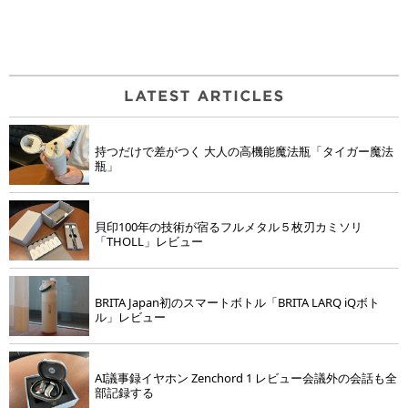
持つだけで差がつく 大人の高機能魔法瓶「タイガー魔法
瓶」
貝印100年の技術が宿るフルメタル５枚刃カミソリ
「THOLL」レビュー
BRITA Japan初のスマートボトル「BRITA LARQ iQボト
ル」レビュー
AI議事録イヤホン Zenchord 1 レビュー会議外の会話も全
部記録する