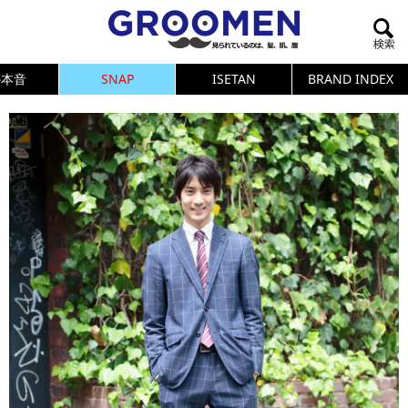
の本音
SNAP
ISETAN
BRAND INDEX