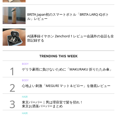
BRITA Japan初のスマートボトル「BRITA LARQ iQボト
ル」レビュー
AI議事録イヤホン Zenchord 1 レビュー会議外の会話も全
部記録する
BODY
1
ゲリラ豪雨に負けないために「MAKURAKU 折りたたみ傘」
BODY
2
心地よい刺激「MEGURI マット＆ピロー」を徹底レビュー
HAIR
3
東京バーバー｜男は理容室で髪を切れ！
東京お洒落バーバーまとめ
HAIR