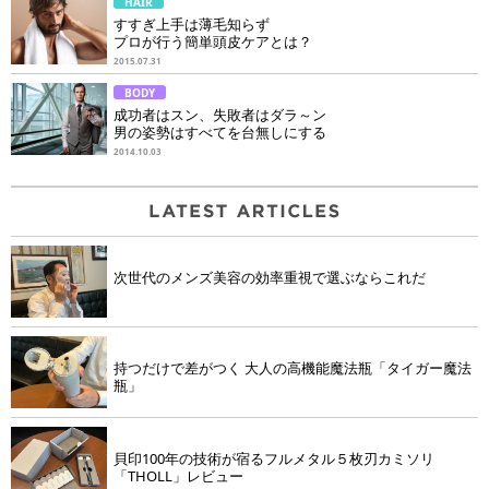
HAIR
すすぎ上手は薄毛知らず
プロが行う簡単頭皮ケアとは？
2015.07.31
BODY
成功者はスン、失敗者はダラ～ン
男の姿勢はすべてを台無しにする
2014.10.03
次世代のメンズ美容の効率重視で選ぶならこれだ
持つだけで差がつく 大人の高機能魔法瓶「タイガー魔法
瓶」
貝印100年の技術が宿るフルメタル５枚刃カミソリ
「THOLL」レビュー