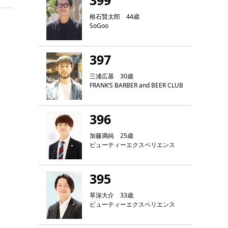
399
根石賢太郎 44歳
SoGoo
397
三浦広基 30歳
FRANK‘S BARBER and BEER CLUB
396
加藤満純 25歳
ビューティーエクスペリエンス
395
草深大介 33歳
ビューティーエクスペリエンス