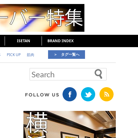
ISETAN
BRAND INDEX
＞ タグ一覧へ
S
PICK UP
筋肉
好印象な男
頭皮ケア