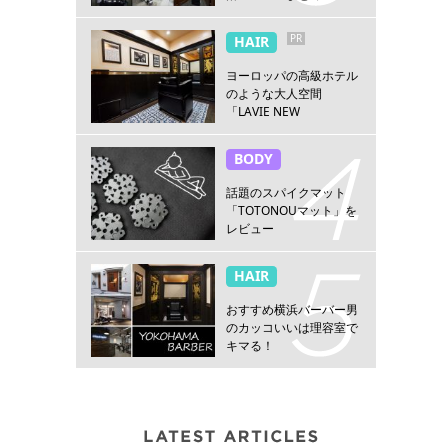
PR
HAIR
ヨーロッパの高級ホテル
のような大人空間
「LAVIE NEW
STANDARD BARBER横浜
店」
BODY
話題のスパイクマット
「TOTONOUマット」を
レビュー
HAIR
おすすめ横浜バーバー男
のカッコいいは理容室で
キマる！