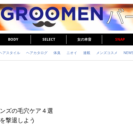
BODY
SELECT
女の本音
SNAP
ヘアスタイル
ヘアカタログ
体臭
ニオイ
連載
メンズコスメ
NEW
眉毛
メタボ
健康
スキンケア
食事
調査結果
トレーニング
ンズの毛穴ケア４選
を撃退しよう