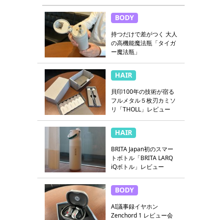
BODY
持つだけで差がつく 大人
の高機能魔法瓶「タイガ
ー魔法瓶」
HAIR
貝印100年の技術が宿る
フルメタル５枚刃カミソ
リ「THOLL」レビュー
HAIR
BRITA Japan初のスマー
トボトル「BRITA LARQ
iQボトル」レビュー
BODY
AI議事録イヤホン
Zenchord 1 レビュー会