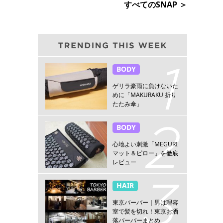
すべてのSNAP ＞
BODY
ゲリラ豪雨に負けないた
めに「MAKURAKU 折り
たたみ傘」
BODY
心地よい刺激「MEGURI
マット＆ピロー」を徹底
レビュー
HAIR
東京バーバー｜男は理容
室で髪を切れ！東京お洒
落バーバーまとめ