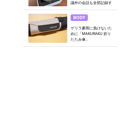
議外の会話も全部記録す
る
BODY
ゲリラ豪雨に負けないた
めに「MAKURAKU 折り
たたみ傘」