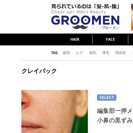
HAIR
FACE
TAG
髪型
ヒゲ
眉毛
薄毛
理容室
女の本音
テストステロン
海外セレブ
クレイパック
ダイエット
理容室
SELECT
編集部一押メ
小鼻の黒ずみ