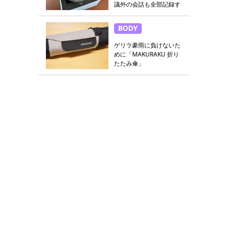
議外の会話も全部記録す
る
BODY
ゲリラ豪雨に負けないた
めに「MAKURAKU 折り
たたみ傘」