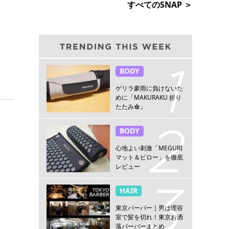
すべてのSNAP ＞
BODY
ゲリラ豪雨に負けないた
めに「MAKURAKU 折り
たたみ傘」
BODY
心地よい刺激「MEGURI
マット＆ピロー」を徹底
レビュー
HAIR
東京バーバー｜男は理容
室で髪を切れ！東京お洒
落バーバーまとめ