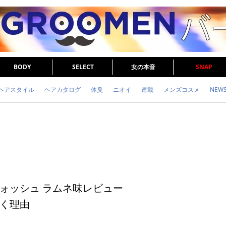
BODY
SELECT
女の本音
SNAP
ヘアスタイル
ヘアカタログ
体臭
ニオイ
連載
メンズコスメ
NEW
眉毛
メタボ
健康
スキンケア
食事
調査結果
トレーニング
ォッシュ ラムネ味レビュー
く理由