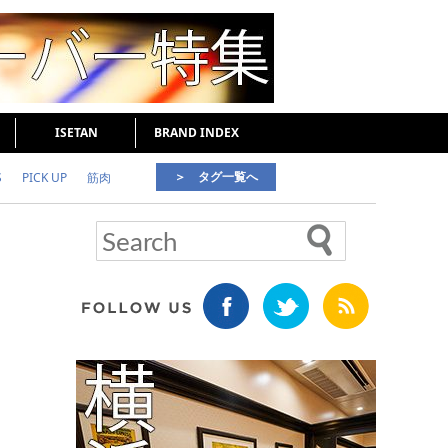
ISETAN
BRAND INDEX
＞ タグ一覧へ
S
PICK UP
筋肉
好印象な男
頭皮ケア