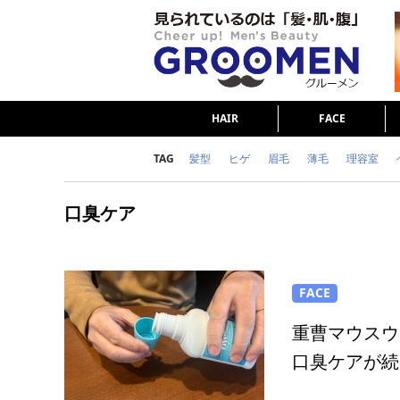
HAIR
FACE
TAG
髪型
ヒゲ
眉毛
薄毛
理容室
女の本音
テストステロン
海外セレブ
口臭ケア
ダイエット
理容室
FACE
重曹マウスウ
口臭ケアが続