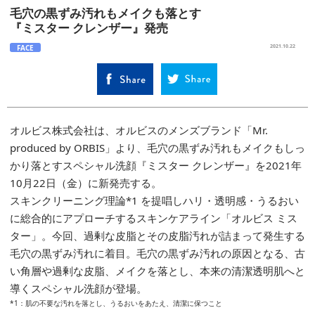
毛穴の黒ずみ汚れもメイクも落とす
『ミスター クレンザー』発売
FACE
2021.10.22
オルビス株式会社は、オルビスのメンズブランド「Mr.
produced by ORBIS」より、毛穴の黒ずみ汚れもメイクもしっ
かり落とすスペシャル洗顔『ミスター クレンザー』を2021年
10月22日（金）に新発売する。
スキンクリーニング理論*1 を提唱しハリ・透明感・うるおい
に総合的にアプローチするスキンケアライン「オルビス ミス
ター」。今回、過剰な皮脂とその皮脂汚れが詰まって発生する
毛穴の黒ずみ汚れに着目。毛穴の黒ずみ汚れの原因となる、古
い角層や過剰な皮脂、メイクを落とし、本来の清潔透明肌へと
導くスペシャル洗顔が登場。
*1：肌の不要な汚れを落とし、うるおいをあたえ、清潔に保つこと