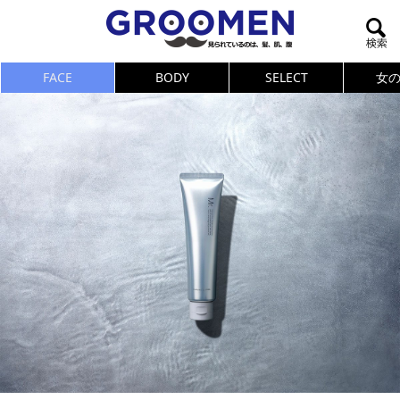
FACE
BODY
SELECT
女