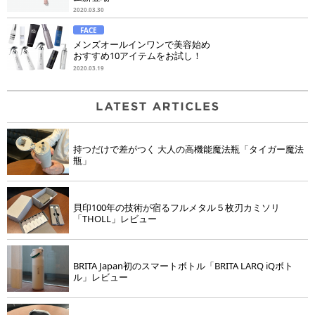
2020.03.30
FACE
メンズオールインワンで美容始め
おすすめ10アイテムをお試し！
2020.03.19
持つだけで差がつく 大人の高機能魔法瓶「タイガー魔法
瓶」
貝印100年の技術が宿るフルメタル５枚刃カミソリ
「THOLL」レビュー
BRITA Japan初のスマートボトル「BRITA LARQ iQボト
ル」レビュー