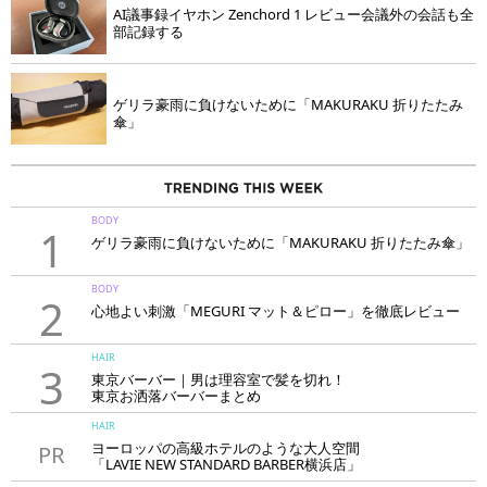
AI議事録イヤホン Zenchord 1 レビュー会議外の会話も全
部記録する
ゲリラ豪雨に負けないために「MAKURAKU 折りたたみ
傘」
BODY
1
ゲリラ豪雨に負けないために「MAKURAKU 折りたたみ傘」
BODY
2
心地よい刺激「MEGURI マット＆ピロー」を徹底レビュー
HAIR
3
東京バーバー｜男は理容室で髪を切れ！
東京お洒落バーバーまとめ
HAIR
ヨーロッパの高級ホテルのような大人空間
PR
「LAVIE NEW STANDARD BARBER横浜店」