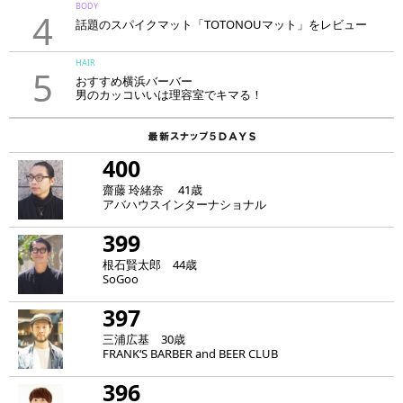
BODY
4
話題のスパイクマット「TOTONOUマット」をレビュー
HAIR
5
おすすめ横浜バーバー
男のカッコいいは理容室でキマる！
400
齋藤 玲緒奈 41歳
アバハウスインターナショナル
399
根石賢太郎 44歳
SoGoo
397
三浦広基 30歳
FRANK‘S BARBER and BEER CLUB
396