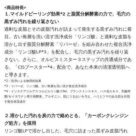
<商品特長>
１.マイルドピーリング効果*2 と脂質分解酵素の力で、毛穴の
黒ずみ汚れを繰り返さない
過剰な皮脂とその皮脂汚れが詰まって発生する黒ずみ汚れに着
目。古い角層を洗い流す洗浄成分「リンゴ酸」と過剰な皮脂を
溶かし出す脂質分解酵素「リパーゼ」を組み合わせた複合洗浄
成分「リンゴ酸LP*3」を配合し、毛穴の黒ずみ汚れを繰り返
さない。さらに、オルビスミスター３ステップの共通成分であ
る、「CISブースター*4」配合で、あなた本来の清潔透明肌へ
と導きます。
*2：洗浄による物理的効果
*3：リパーゼ、リンゴ酸。古い角層を洗い流す複合洗浄成分
*4：イソステアリルアスコルビルリン酸２Na、プランクトンエキス、ハス花エキス、乳酸桿
菌/セイヨウナシ果汁発酵液、アルギニン。肌にうるおいを与え、ハリとツヤのある肌を目指
す複合保湿成分
２.溶かした汚れを炭の力で絡めとる、「カーボンクレンジン
グ処方」を採用
リンゴ酸LPで溶かし出した、毛穴に詰まった黒ずみ皮脂汚れ