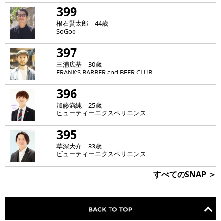
399
根石賢太郎 44歳
SoGoo
397
三浦広基 30歳
FRANK‘S BARBER and BEER CLUB
396
加藤満純 25歳
ビューティーエクスペリエンス
395
草深大介 33歳
ビューティーエクスペリエンス
すべてのSNAP ＞