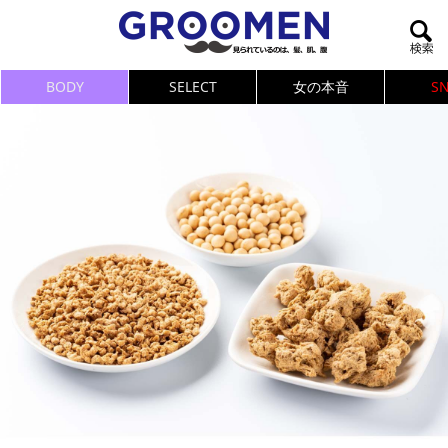
BODY
SELECT
女の本音
S