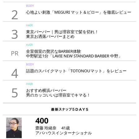
BODY
2
心地よい刺激「MEGURI マット＆ピロー」を徹底レビュー
HAIR
3
東京バーバー｜男は理容室で髪を切れ！
東京お洒落バーバーまとめ
HAIR
全室個室の贅沢なBARBER体験
PR
中野駅近1分「LAVIE NEW STANDARD BARBER 中野」
BODY
4
話題のスパイクマット「TOTONOUマット」をレビュー
HAIR
5
おすすめ横浜バーバー
男のカッコいいは理容室でキマる！
400
齋藤 玲緒奈 41歳
アバハウスインターナショナル