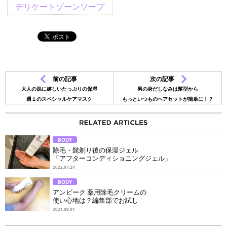
デリケートゾーンソープ
前の記事
次の記事
大人の肌に嬉しいたっぷりの保湿
男の身だしなみは髪型から
週１のスペシャルケアマスク
もっといつものヘアセットが簡単に！？
BODY
除毛・髭剃り後の保湿ジェル
「アフターコンディショニングジェル」
2022.07.24
BODY
アンビーク 薬用除毛クリームの
使い心地は？編集部でお試し
2021.09.01