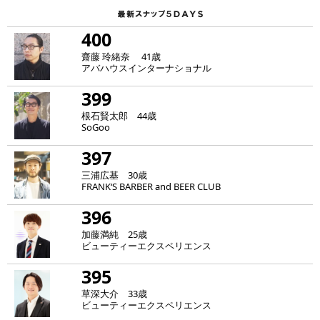
400
齋藤 玲緒奈 41歳
アバハウスインターナショナル
399
根石賢太郎 44歳
SoGoo
397
三浦広基 30歳
FRANK‘S BARBER and BEER CLUB
396
加藤満純 25歳
ビューティーエクスペリエンス
395
草深大介 33歳
ビューティーエクスペリエンス