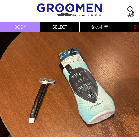
BODY
SELECT
女の本音
S