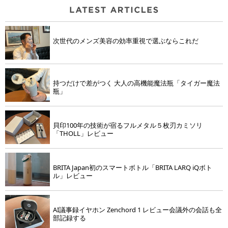
次世代のメンズ美容の効率重視で選ぶならこれだ
持つだけで差がつく 大人の高機能魔法瓶「タイガー魔法
瓶」
貝印100年の技術が宿るフルメタル５枚刃カミソリ
「THOLL」レビュー
BRITA Japan初のスマートボトル「BRITA LARQ iQボト
ル」レビュー
AI議事録イヤホン Zenchord 1 レビュー会議外の会話も全
部記録する