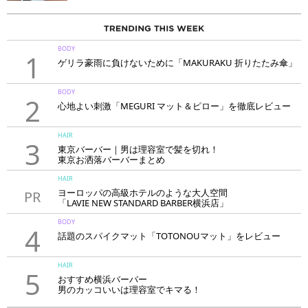
BODY
1
ゲリラ豪雨に負けないために「MAKURAKU 折りたたみ傘」
BODY
2
心地よい刺激「MEGURI マット＆ピロー」を徹底レビュー
HAIR
3
東京バーバー｜男は理容室で髪を切れ！
東京お洒落バーバーまとめ
HAIR
ヨーロッパの高級ホテルのような大人空間
PR
「LAVIE NEW STANDARD BARBER横浜店」
BODY
4
話題のスパイクマット「TOTONOUマット」をレビュー
HAIR
5
おすすめ横浜バーバー
男のカッコいいは理容室でキマる！