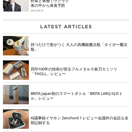
野菜と果物でラクラク
体の中から体臭予防
2014.08.01
持つだけで差がつく 大人の高機能魔法瓶「タイガー魔法
瓶」
貝印100年の技術が宿るフルメタル５枚刃カミソリ
「THOLL」レビュー
BRITA Japan初のスマートボトル「BRITA LARQ iQボト
ル」レビュー
AI議事録イヤホン Zenchord 1 レビュー会議外の会話も全
部記録する