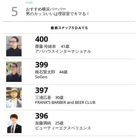
HAIR
5
おすすめ横浜バーバー
男のカッコいいは理容室でキマる！
400
齋藤 玲緒奈 41歳
アバハウスインターナショナル
399
根石賢太郎 44歳
SoGoo
397
三浦広基 30歳
FRANK‘S BARBER and BEER CLUB
396
加藤満純 25歳
ビューティーエクスペリエンス