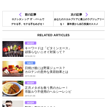
前の記事
次の記事
ロクシタン シア ザ・バームで
あなたのスカルプケアに最上のラグジュアリー
デキる手、モテる手をめざせ！
を！ 新年度から自己投資のススメ
BODY
キーワードは「ビタミンエース」
頑張らないニオイ対策って？
2016.09.12
FACE
日焼け後には野菜ジュース？
カロテンの意外な美容効果とは
2015.08.04
BODY
正月メタボを救う男のカレー！
市販ルウ不使用のヘルシーレシピ
2015.01.06
BODY